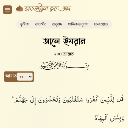
ভূমিকা
তাফসীর
অনুবাদ
শাব্দিক অনুবাদ
তেলাওয়াত
আলে ইমরান
২০০ আয়াত
আয়াত
قُل لِّلَّذِينَ كَفَرُوا۟ سَتُغْلَبُونَ وَتُحْشَرُونَ إِلَىٰ جَهَنَّمَ ۚ
وَبِئْسَ ٱلْمِهَادُ