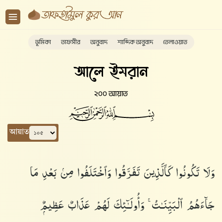
ভূমিকা
তাফসীর
অনুবাদ
শাব্দিক অনুবাদ
তেলাওয়াত
আলে ইমরান
২০০ আয়াত
আয়াত
وَلَا تَكُونُوا۟ كَٱلَّذِينَ تَفَرَّقُوا۟ وَٱخْتَلَفُوا۟ مِنۢ بَعْدِ مَا
جَآءَهُمُ ٱلْبَيِّنَـٰتُ ۚ وَأُو۟لَـٰٓئِكَ لَهُمْ عَذَابٌ عَظِيمٌۭ