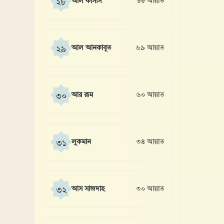
আল কাসাস
৮৮ আয়াত
২৮
আল আনকাবূত
৬৯ আয়াত
২৯
আর রূম
৬০ আয়াত
৩০
লুকমান
৩৪ আয়াত
৩১
আস সাজদাহ
৩০ আয়াত
৩২