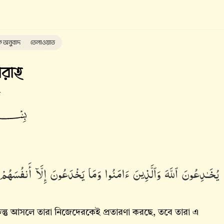
ক অনুবাদ
তেলাওয়াত
রাহ
ত
يُخَـٰدِعُونَ ٱللَّهَ وَٱلَّذِينَ ءَامَنُوا۟ وَمَا يَخْدَعُونَ إِلَّآ أَنفُسَهُم
ন্তু আসলে তারা নিজেদেরকেই প্রতারণা করছে, তবে তারা এ