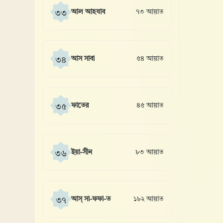
আল আহযাব
৭৩ আয়াত
৩৩
আস সাবা
৫৪ আয়াত
৩৪
ফাতের
৪৫ আয়াত
৩৫
ইয়া-সীন
৮৩ আয়াত
৩৬
আস্ সা-ফফা-ত
১৮২ আয়াত
৩৭