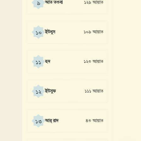
আত তওবা
১২৯ আয়াত
৯
ইউনুস
১০৯ আয়াত
১০
হুদ
১২৩ আয়াত
১১
ইউসুফ
১১১ আয়াত
১২
আর্ রাদ
৪৩ আয়াত
১৩