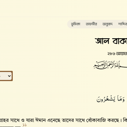
ভূমিকা
তাফসীর
অনুবাদ
শাব্দি
আল বাকা
২৮৬ আয়া
ْ وَمَا يَشْعُرُونَ
্লাহর সাথে ও যারা ঈমান এনেছে তাদের সাথে ধোঁকাবাজি করছে। কি
১১