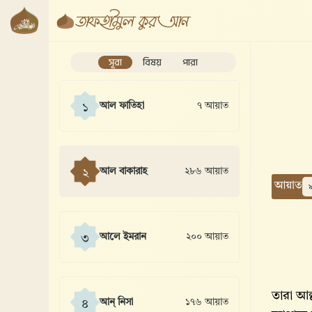
সূরা
বিষয়
পারা
আল ফাতিহা
৭ আয়াত
১
আল বাকারাহ
২৮৬ আয়াত
২
আয়াত
আলে ইমরান
২০০ আয়াত
৩
তারা আল
আন্ নিসা
১৭৬ আয়াত
৪