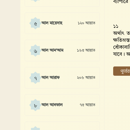
ব্যাপার
আল মায়েদাহ
১২০ আয়াত
৫
১১
অর্থাৎ 
ক্ষতিগ্
ধোঁকাবা
আল আন'আম
১৬৫ আয়াত
৬
যাবে। আ
পূর্ব
আল আরাফ
২০৬ আয়াত
৭
আল আনফাল
৭৫ আয়াত
৮