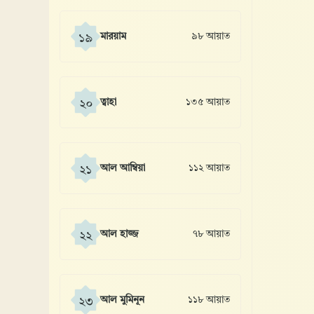
মারয়াম
৯৮ আয়াত
১৯
ত্বাহা
১৩৫ আয়াত
২০
আল আম্বিয়া
১১২ আয়াত
২১
আল হাজ্জ
৭৮ আয়াত
২২
আল মুমিনূন
১১৮ আয়াত
২৩