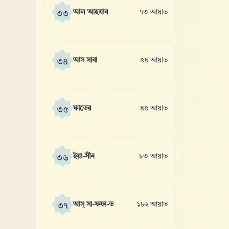
আল আহযাব
৭৩ আয়াত
৩৩
আস সাবা
৫৪ আয়াত
৩৪
ফাতের
৪৫ আয়াত
৩৫
ইয়া-সীন
৮৩ আয়াত
৩৬
আস্ সা-ফফা-ত
১৮২ আয়াত
৩৭