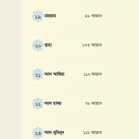
মারয়াম
৯৮ আয়াত
১৯
ত্বাহা
১৩৫ আয়াত
২০
আল আম্বিয়া
১১২ আয়াত
২১
আল হাজ্জ
৭৮ আয়াত
২২
আল মুমিনূন
১১৮ আয়াত
২৩