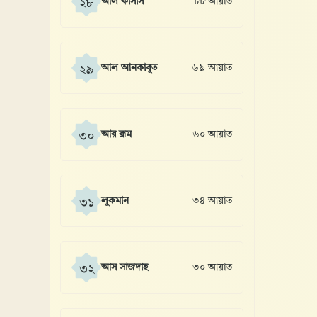
আল কাসাস
৮৮ আয়াত
২৮
আল আনকাবূত
৬৯ আয়াত
২৯
আর রূম
৬০ আয়াত
৩০
লুকমান
৩৪ আয়াত
৩১
আস সাজদাহ
৩০ আয়াত
৩২