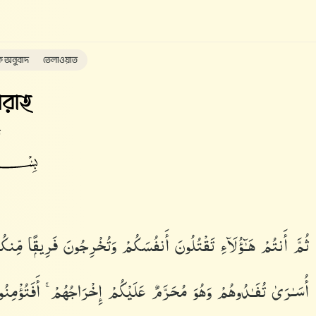
ক অনুবাদ
তেলাওয়াত
রাহ
ত
ثُمَّ أَنتُمْ هَـٰٓؤُلَآءِ تَقْتُلُونَ أَنفُسَكُمْ وَتُخْرِجُونَ فَرِيقًۭا مِّنكُ
أُسَـٰرَىٰ تُفَـٰدُوهُمْ وَهُوَ مُحَرَّمٌ عَلَيْكُمْ إِخْرَاجُهُمْ ۚ أَفَتُؤْمِن