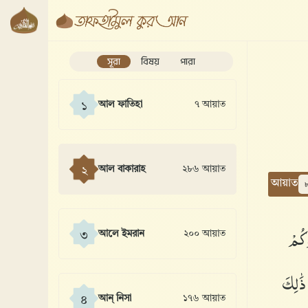
সূরা
বিষয়
পারা
আল ফাতিহা
৭ আয়াত
১
আল বাকারাহ
২৮৬ আয়াত
২
আয়াত
وكُمْ
আলে ইমরান
২০০ আয়াত
৩
َٰلِكَ
আন্ নিসা
১৭৬ আয়াত
৪