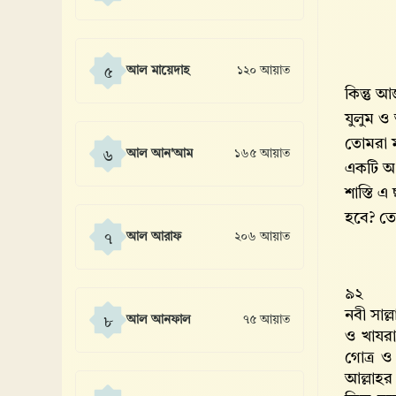
আল মায়েদাহ
১২০ আয়াত
৫
কিন্তু 
যুলুম ও
তোমরা ম
আল আন'আম
১৬৫ আয়াত
৬
একটি অ
শাস্তি এ
হবে? তো
আল আরাফ
২০৬ আয়াত
৭
৯২
নবী সাল
আল আনফাল
৭৫ আয়াত
৮
ও খাযরাজ
গোত্র ও
আল্লাহর