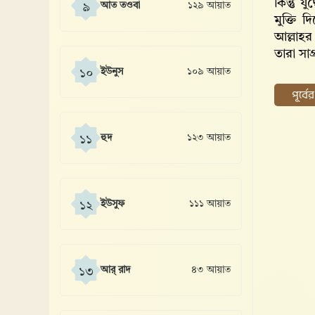
কিন্তু 
আত তওবা
১২৯ আয়াত
৯
মুক্তি 
আল্লাহর
তারা সাগ
ইউনুস
১০৯ আয়াত
১০
পূর্ব
হুদ
১২৩ আয়াত
১১
ইউসুফ
১১১ আয়াত
১২
আর্ রাদ
৪৩ আয়াত
১৩