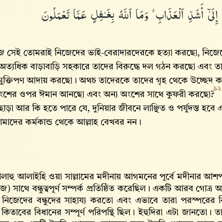
ِلَىٰٓ أَشَدِّ ٱلْعَذَابِ ۗ وَمَا ٱللَّهُ بِغَـٰفِلٍ عَمَّا تَعْمَلُونَ
আজ সেই তোমরাই নিজেদের ভাই-বেরাদারদেরকে হত্যা করছো, নিজেদের 
 অত্যধিক বাড়াবাড়ি সহকারে তাদের বিরুদ্ধে দল গঠন করছো এবং তারা
ুক্তিপণ আদায় করছো। অথচ তাদেরকে তাদের গৃহ থেকে উচ্ছেদ ক
৯২
ংশের ওপর ঈমান আনছো এবং অন্য অংশের সাথে কুফরী করছো?
 ছাড়া আর কি হতে পারে যে, দুনিয়ার জীবনে লাঞ্ছিত ও পর্যুদস্ত হ
মাদের কর্মকান্ড থেকে আল্লাহ‌ বেখবর নন।
্লালাহু আলাইহি ওয়া সাল্লামের মদীনায় আগমনের পূর্বে মদীনার আ
) সাথে বন্ধুত্বপূর্ণ সম্পর্ক প্রতিষ্ঠিত করেছিল। একটি আরব গোত্র 
 নিজেদের বন্ধুদের সাহায্য করতো এবং এভাবে তারা পরস্পরের ব
 কিতাবের বিধানের সম্পূর্ণ পরিপন্থি ছিল। ইহুদিরা এটা জানতো।