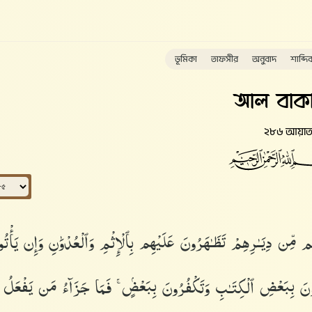
ভূমিকা
তাফসীর
অনুবাদ
শাব্দি
আল বাকা
২৮৬ আয়া
م مِّن دِيَـٰرِهِمْ تَظَـٰهَرُونَ عَلَيْهِم بِٱلْإِثْمِ وَٱلْعُدْوَٰنِ وَإِن يَأْتُ
ُونَ بِبَعْضِ ٱلْكِتَـٰبِ وَتَكْفُرُونَ بِبَعْضٍۢ ۚ فَمَا جَزَآءُ مَن يَفْعَلُ ذ