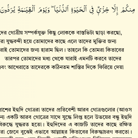
مِنكُمْ إِلَّا خِزْىٌۭ فِى ٱلْحَيَوٰةِ ٱلدُّنْيَا ۖ وَيَوْمَ ٱلْقِيَـٰمَةِ يُرَدُّونَ إ
গোত্রীয় সম্পর্কযুক্ত কিছু লোককে বাস্তভিটা ছাড়া করছো,
 যুদ্ধবন্দী হয়ে তোমাদের কাছে এলে তাদের মুক্তির জন্য
রাই তোমাদের জন্য হারাম ছিল। তাহলে কি তোমরা কিতাবের
তারপর তোমাদের মধ্য থেকে যারাই এমনটি করবে তাদের
বে এবং আখেরাতে তাদেরকে কঠিনতম শাস্তির দিকে ফিরিয়ে দেয়া
শপাশের ইহুদি গোত্ররা তাদের প্রতিবেশী আরব গোত্রগুলোর (আওস
অন্য একটি আরব গোত্রের সাথে যুদ্ধে লিপ্ত হলে উভয়ের বন্ধু ইহুদি
িরুদ্ধে যুদ্ধরত হতো। ইহুদিদের এ কাজটি তাদের কাছে রক্ষিত
 তারা জেনে বুঝেই এভাবে আল্লাহর কিতাবের বিরুদ্ধাচরণ করতো।