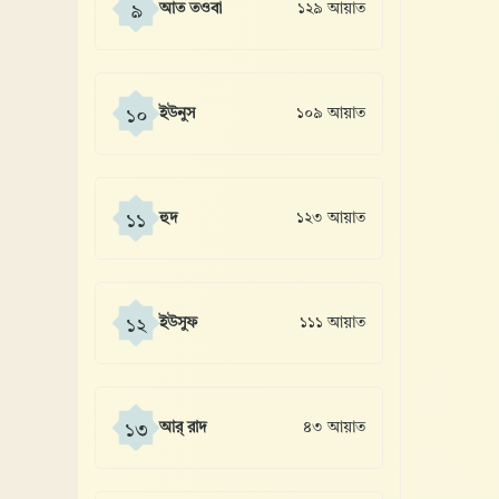
আত তওবা
১২৯ আয়াত
৯
ইউনুস
১০৯ আয়াত
১০
হুদ
১২৩ আয়াত
১১
ইউসুফ
১১১ আয়াত
১২
আর্ রাদ
৪৩ আয়াত
১৩