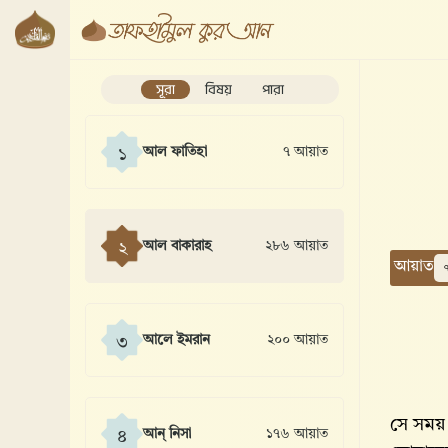
সূরা
বিষয়
পারা
আল ফাতিহা
৭ আয়াত
১
আল বাকারাহ
২৮৬ আয়াত
২
আয়াত
আলে ইমরান
২০০ আয়াত
৩
সে সময় 
আন্ নিসা
১৭৬ আয়াত
৪