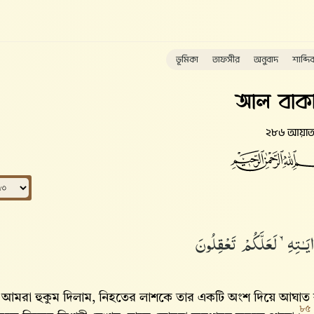
ভূমিকা
তাফসীর
অনুবাদ
শাব্দি
আল বাকা
২৮৬ আয়া
يَـٰتِهِۦ لَعَلَّكُمْ تَعْقِلُونَ
আমরা হুকুম দিলাম, নিহতের লাশকে তার একটি অংশ দিয়ে আঘাত 
৮৫