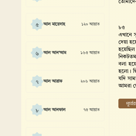
তোমাদে
আল মায়েদাহ
১২০ আয়াত
৫
৮৫
এখানে সু
দেয়া হয়
হয়েছিল 
আল আন'আম
১৬৫ আয়াত
৬
নিকটতম 
বলা হয়ে
হলো। দ্
যদি সাম
আল আরাফ
২০৬ আয়াত
৭
আমরা দে
পূর্ব
আল আনফাল
৭৫ আয়াত
৮