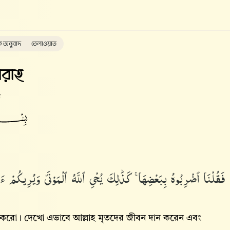
ক অনুবাদ
তেলাওয়াত
রাহ
ত
فَقُلْنَا ٱضْرِبُوهُ بِبَعْضِهَا ۚ كَذَٰلِكَ يُحْىِ ٱللَّهُ ٱلْمَوْتَىٰ وَيُرِيكُمْ ءَا
করো। দেখো এভাবে আল্লাহ‌ মৃতদের জীবন দান করেন এবং