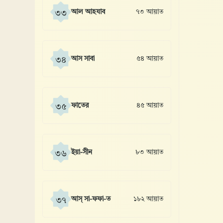
আল আহযাব
৭৩ আয়াত
৩৩
আস সাবা
৫৪ আয়াত
৩৪
ফাতের
৪৫ আয়াত
৩৫
ইয়া-সীন
৮৩ আয়াত
৩৬
আস্ সা-ফফা-ত
১৮২ আয়াত
৩৭