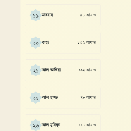
মারয়াম
৯৮ আয়াত
১৯
ত্বাহা
১৩৫ আয়াত
২০
আল আম্বিয়া
১১২ আয়াত
২১
আল হাজ্জ
৭৮ আয়াত
২২
আল মুমিনূন
১১৮ আয়াত
২৩