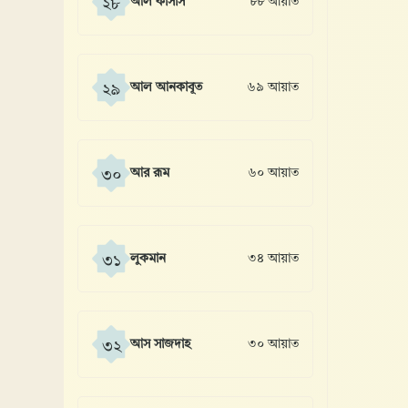
আল কাসাস
৮৮ আয়াত
২৮
আল আনকাবূত
৬৯ আয়াত
২৯
আর রূম
৬০ আয়াত
৩০
লুকমান
৩৪ আয়াত
৩১
আস সাজদাহ
৩০ আয়াত
৩২