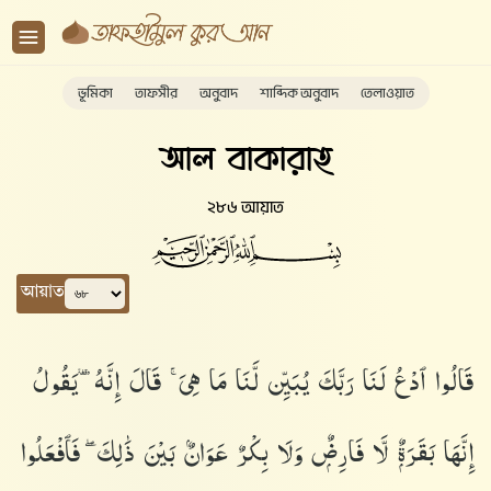
ভূমিকা
তাফসীর
অনুবাদ
শাব্দিক অনুবাদ
তেলাওয়াত
আল বাকারাহ
২৮৬ আয়াত
আয়াত
قَالُوا۟ ٱدْعُ لَنَا رَبَّكَ يُبَيِّن لَّنَا مَا هِىَ ۚ قَالَ إِنَّهُۥ يَقُولُ
إِنَّهَا بَقَرَةٌۭ لَّا فَارِضٌۭ وَلَا بِكْرٌ عَوَانٌۢ بَيْنَ ذَٰلِكَ ۖ فَٱفْعَلُوا۟