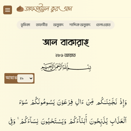
ভূমিকা
তাফসীর
অনুবাদ
শাব্দিক অনুবাদ
তেলাওয়াত
আল বাকারাহ
২৮৬ আয়াত
আয়াত
وَإِذْ نَجَّيْنَـٰكُم مِّنْ ءَالِ فِرْعَوْنَ يَسُومُونَكُمْ سُوٓءَ
ٱلْعَذَابِ يُذَبِّحُونَ أَبْنَآءَكُمْ وَيَسْتَحْيُونَ نِسَآءَكُمْ ۚ وَفِى