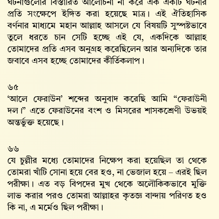
ঘটনাগুলোর বিস্তারিত আলোচনা না করে এক একটি ঘটনার
প্রতি সংক্ষেপে ইঙ্গিত করা হয়েছে মাত্র। এই ঐতিহাসিক
বর্ণনার মাধ্যমে মহান আল্লাহ‌ আসলে যে বিষয়টি সুস্পষ্টভাবে
তুলে ধরতে চান সেটি হচ্ছে এই যে, একদিকে আল্লাহ‌
তোমাদের প্রতি এসব অনুগ্রহ করেছিলেন আর অন্যদিকে তার
জবাবে এসব হচ্ছে তোমাদের কীর্তিকলাপ।
৬৫
‘আলে ফেরাউন’ শব্দের অনুবাদ করেছি আমি “ফেরাউনী
দল।” এতে ফেরাউনের বংশ ও মিসরের শাসকশ্রেণী উভয়ই
অন্তর্ভুক্ত হয়েছে।
৬৬
যে চুল্লীর মধ্যে তোমাদের নিক্ষেপ করা হয়েছিল তা থেকে
তোমরা খাঁটি সোনা হয়ে বের হও, না ভেজাল হয়ে – এরই ছিল
পরীক্ষা। এত বড় বিপদের মুখ থেকে অলৌকিকভাবে মুক্তি
লাভ করার পরও তোমরা আল্লাহর কৃতজ্ঞ বান্দায় পরিণত হও
কি না, এ মর্মেও ছিল পরীক্ষা।