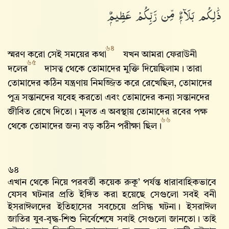
ذَٰلِكُم بَلَآءٌۭ مِّن رَّبِّكُمْ عَظِيمٌۭ
৬৪
স্মরণ করো সেই সময়ের কথা
যখন আমরা ফেরাউনী
৬৫
দলের
দাসত্ব থেকে তোমাদের মুক্তি দিয়েছিলাম। তারা
তোমাদের কঠিন যন্ত্রণায় নিমজ্জিত করে রেখেছিল, তোমাদের
পুত্র সন্তানদের যবেহ করতো এবং তোমাদের কন্যা সন্তানদের
জীবিত রেখে দিতো। মূলত এ অবস্থায় তোমাদের রবের পক্ষ
৬৬
থেকে তোমাদের জন্য বড় কঠিন পরীক্ষা ছিল।
৬৪
এখান থেকে নিয়ে পরবর্তী কয়েক রুকূ’ পর্যন্ত ধারাবাহিকভাবে
যেসব ঘটনার প্রতি ইঙ্গিত করা হয়েছে সেগুলো সবই বনী
ইসরাঈলদের ইতিহাসের সবচেয়ে প্রসিদ্ধ ঘটনা। ইসরাঈল
জাতির যুব-বৃদ্ধ-শিশু নির্বেশেষে সবাই সেগুলো জানতো। তাই