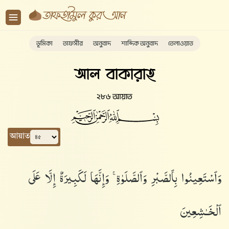
ভূমিকা
তাফসীর
অনুবাদ
শাব্দিক অনুবাদ
তেলাওয়াত
আল বাকারাহ
২৮৬ আয়াত
আয়াত
وَٱسْتَعِينُوا۟ بِٱلصَّبْرِ وَٱلصَّلَوٰةِ ۚ وَإِنَّهَا لَكَبِيرَةٌ إِلَّا عَلَى
ٱلْخَـٰشِعِينَ