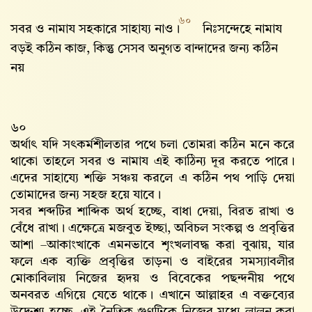
৬০
সবর ও নামায সহকারে সাহায্য নাও।
নিঃসন্দেহে নামায
বড়ই কঠিন কাজ, কিন্তু সেসব অনুগত বান্দাদের জন্য কঠিন
নয়
৬০
অর্থাৎ যদি সৎকর্মশীলতার পথে চলা তোমরা কঠিন মনে করে
থাকো তাহলে সবর ও নামায এই কাঠিন্য দূর করতে পারে।
এদের সাহায্যে শক্তি সঞ্চয় করলে এ কঠিন পথ পাড়ি দেয়া
তোমাদের জন্য সহজ হয়ে যাবে।
সবর শব্দটির শাব্দিক অর্থ হচ্ছে, বাধা দেয়া, বিরত রাখা ও
বেঁধে রাখা। এক্ষেত্রে মজবুত ইচ্ছা, অবিচল সংকল্প ও প্রবৃত্তির
আশা –আকাংখাকে এমনভাবে শৃংখলাবদ্ধ করা বুঝায়, যার
ফলে এক ব্যক্তি প্রবৃত্তির তাড়না ও বাইরের সমস্যাবলীর
মোকাবিলায় নিজের হৃদয় ও বিবেকের পছন্দনীয় পথে
অনবরত এগিয়ে যেতে থাকে। এখানে আল্লাহর এ বক্তব্যের