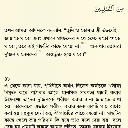
مِنَ ٱلظَّـٰلِمِينَ
তখন আমরা আদমকে বললাম, “তুমি ও তোমার স্ত্রী উভয়েই
জান্নাতে থাকো এবং এখানে স্বাচ্ছন্দের সাথে ইচ্ছে মতো খেতে
৪৮
থাকো, তবে এই গাছটির কাছে যেয়ো না।
অন্যথায় তোমরা
৪৯
দু’জন যালেমদের
অন্তর্ভুক্ত হয়ে যাবে।”
৪৮
এ থেকে জানা যায়, পৃথিবীতে অর্থাৎ নিজের কর্মস্থলে খলীফা
নিযুক্ত করে পাঠাবার আগে মানসিক প্রবণতা যাচাই করার
উদ্দেশ্যে তাদের দু’জনকে পরীক্ষা করার জন্য জান্নাতে রাখা
হয়। তাদেরকে এভাবে পরীক্ষা করার জন্য একটি গাছ বাছাই
করা হয়। হুকুম দেয়া হয়, ঐ গাছটির কাছে যেয়ো না। গাছটির
কাছে গেলে তার পরিণাম কি হবে তাও বলে দেয়া হয়। বলে
দেয়া হয় এমনটি করলে আমার দৃষ্টিতে তোমরা যালেম হিসেবে