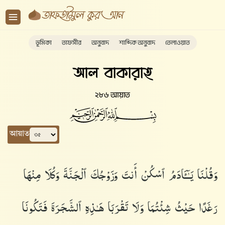
ভূমিকা
তাফসীর
অনুবাদ
শাব্দিক অনুবাদ
তেলাওয়াত
আল বাকারাহ
২৮৬ আয়াত
আয়াত
وَقُلْنَا يَـٰٓـَٔادَمُ ٱسْكُنْ أَنتَ وَزَوْجُكَ ٱلْجَنَّةَ وَكُلَا مِنْهَا
رَغَدًا حَيْثُ شِئْتُمَا وَلَا تَقْرَبَا هَـٰذِهِ ٱلشَّجَرَةَ فَتَكُونَا