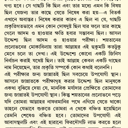
গণ্য হবে। সে গাছটি কি ছিল এবং তার মধ্যে এমন কি বিষয়
ছিল যেজন্য তার কাছে যেতে নিষেধ করা হয়—এ বিতর্ক
এখানে অবান্তর। নিষেধ করার কারণ এ ছিল না যে, গাছটি
প্রকৃতিগতভাবে এমন কোন দোষদুষ্ট ছিল যার ফলে তার কাছে
গেলে আদম ও হাওয়ার ক্ষতি হবার সম্ভাবনা ছিল। আসল
উদ্দেশ্য ছিল আদম ও হাওয়ার পরীক্ষা। শয়তানের
প্রলোভনের মোকাবিলায় তারা আল্লাহর এই হুকুমটি কতটুকু
মেনে চলে তা দেখা। এই উদ্দেশ্যে কোনো একটি জিনিস
নির্বাচন করাই যথেষ্ট ছিল। তাই আল্লাহ‌ কেবল একটি গাছের
নাম নিয়েছেন, তার প্রকৃতি সম্পর্কে কোন কথাই বলেননি।
এই পরীক্ষার জন্য জান্নাতই ছিল সবচেয়ে উপযোগী স্থান।
আসলে জান্নাতকে পরীক্ষাগৃহ করার উদ্দেশ্য ছিল মানুষকে
একথা বুঝিয়ে দেয়া যে, মানবিক মর্যাদার প্রেক্ষিতে তোমাদের
জন্য জান্নাতই উপযোগী স্থান। কিন্তু শয়তানের প্রলোভনে পড়ে
যদি তোমরা আল্লাহর নাফরমানির পথে এগিয়ে যেতে থাকো
তাহলে যেভাবে শুরুতে তোমরা এ থেকে বঞ্চিত হয়েছিলে
তেমনি শেষেও বঞ্চিত হবে। তোমাদের উপযোগী এই
আবাসস্থলটি এবং এই হারানো ফিরদৌসটি লাভ করতে হলে