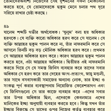
তোমাদেরঅবশ্যি নিজেদের সেই দুশমনের সফল মোকাবিলা
করতে হবে, যে তোমাদেরকে হুকুম মেনে চলার পথ দূরে
সরিয়ে রাখার চেষ্টা করছে।
৪৯
যালেম শব্দটি গভীর অর্থবোধক। ‘যুলুম’ বলা হয় অধিকার
হরণকে। যে ব্যক্তি কারো অধিকার হরণ করে সে যালেম। যে
ব্যক্তি আল্লাহর হুকুম পালন করে না, তাঁর নাফরমানি করে সে
আসলে তিনটি বড় বড় মৌলিক অধিকার হরণ করে। প্রথমত
সে আল্লাহর অধিকার হরণ করে। কারণ আল্লাহর হুকুম পালন
করতে হবে, এটা আল্লাহর অধিকার। দ্বিতীয়ত এই নাফরমানি
করতে গিয়ে সে যে সমস্ত জিনিস ব্যবহার করে তাদের সবার
অধিকার সে হরণ করে তার দেহের অংগ-প্রত্যংগ, স্নায়ু মন্ডলী,
তার সাথে বসবাসকারী সমাজের অন্যান্য লোক, তার ইচ্ছা ও
সংকল্প পূর্ণ করার ব্যবস্থাপনায় নিয়োজিত ফেরেশতাগণ এবং
যে জিনিসগুলো সে তার কাজে ব্যবহার করে –এদের সবার
তার উপর অধিকার ছিল, এদেরকে কেবলমাত্র এদের
মালিকের ইচ্ছা অনুযায়ী ব্যবহার করতে হবে। কিন্তু যখন তাঁর
ইচ্ছার বিরুদ্ধে সে তাদের ওপর নিজের কর্তৃত্ব ব্যবহার করে