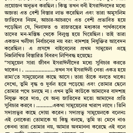
প্রয়োজন অনুভব করছিল। কিন্তু তখন বনী ইসরাঈলদের মধ্যে
অজ্ঞতা এত বেশী বিস্তার লাভ করেছিল এবং তারা অমুসলিম
জাতিদের নিয়ম, আচার-আচরণে এত বেশী প্রভাবিত হয়ে
পড়েছিল যে, খিলাফত ও রাজতন্ত্রের মধ্যকার পার্থক্যবোধ
তাদের মন-মস্তিষ্ক থেকে বিলুপ্ত হয়ে গিয়েছিল। তাই তারা
একজন খলীফা নির্বাচনের নয় বরং বাদশাহ নিযুক্তির আবেদন
করেছিল। এ প্রসঙ্গে বাইবেলের প্রথম সামুয়েল গ্রন্থে
নিম্নলিখিত বিস্তারিত বিবরণ লিপিবদ্ধ হয়েছেঃ
“সামুয়েল সারা জীবন ইসরাঈলীদের মধ্যে সুবিচার করতে
থাকেন। . ………………..তখন সব ইসরাঈলী নেতা একত্র হয়ে
রামা’তে সামুয়েলের কাছে আসে। তারা তাঁকে বলতে থাকেঃ
দেখো, তুমি বৃদ্ধ ও দুর্বল হয়ে পড়েছো এবং তোমার ছেলে
তোমার পথে চলছে না। এখন তুমি কাউকে আমাদের বাদশাহ
নিযুক্ত করে দাও, যে অন্য জাতিদের মতো আমাদের প্রতি
সুবিচার করবে। ………..একথা সামুয়েলের খারাপ লাগে। তিনি
সদাপ্রভুর কাছে দোয়া করেন। সদাপ্রভু সামুয়েলকে বলেনঃ
এই লোকেরা তোমাকে যা কিছু বলছে, তুমি তা মেনে নাও
কেননা তারা তোমার নয়, আমার অবমাননা করেছে এই বলে