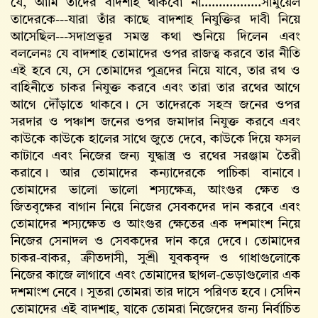
যে, আমি তাদের বাদশাহ থাকবো না.................সামুয়েল
তাদেরকে---যারা তাঁর কাছে বাদশাহ নিযুক্তির দাবী নিয়ে
আসেছিল---সদাপ্রভূর সমস্ত কথা শুনিয়ে দিলেন এবং
বললেনঃ যে বাদশাহ তোমাদের ওপর রাজত্ব করবে তার নীতি
এই হবে যে, সে তোমাদের পুত্রদের নিয়ে যাবে, তার রথ ও
বাহিনীতে চাকর নিযুক্ত করবে এবং তারা তার রথের আগে
আগে দৌঁড়াতে থাকবে। সে তাদেরকে সহস্র জনের ওপর
সরদার ও পঞ্চাশ জনের ওপর জমাদার নিযুক্ত করবে এবং
কাউকে কাউকে হালের সাথে জুতে দেবে, কাউকে দিয়ে ফসল
কাটাবে এবং নিজের জন্য যুদ্ধাস্ত্র ও রথের সরঞ্জাম তৈরী
করাবে। আর তোমাদের কন্যাদেরকে পাচিকা বানাবে।
তোমাদের ভালো ভালো শস্যক্ষেত্র, আংগুর ক্ষেত ও
জিতবৃক্ষের বাগান নিয়ে নিজের সেবকদের দান করবে এবং
তোমাদের শস্যক্ষেত ও আংগুর ক্ষেতের এক দশমাংশ নিয়ে
নিজের সেনাদল ও সেবকদের দান করে দেবে। তোমাদের
চাকর-বাকর, ক্রীতদাসী, সুশ্রী যুবকবৃন্দ ও গাধাগুলোকে
নিজের কাজে লাগাবে এবং তোমাদের ছাগল-ভেড়াগুলোর এক
দশমাংশ নেবে। সুতরা তোমরা তার দাসে পরিণত হবে। সেদিন
তোমাদের এই বাদশাহ, যাকে তোমরা নিজেদের জন্য নির্বাচিত