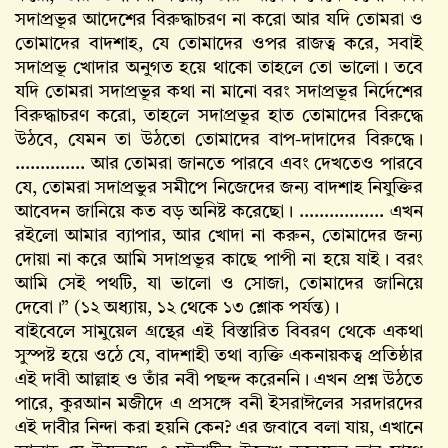
সদাপ্রভূর আদেশের বিরুদ্ধাচরণ না করো আর যদি তোমরা ও
তোমাদের বাদশাহ, যে তোমাদের ওপর রাজত্ব করে, সবাই
সদাপ্রভূ খোদার অনুগত হয়ে থাকো তাহলে তো ভালো। তবে
যদি তোমরা সদাপ্রভূর কথা না মানো বরং সদাপ্রভূর নির্দেশের
বিরুদ্ধাচরণ করো, তাহলে সদাপ্রভূর হাত তোমাদের বিরুদ্ধে
উঠবে, যেমন তা উঠতো তোমাদের বাপ-দাদাদের বিরুদ্ধে।
………….. আর তোমরা জানতে পারবে এবং দেখতেও পারবে
যে, তোমরা সদাপ্রভুর সমীপে নিজেদের জন্য বাদশাহ নিযুক্তির
আবেদন জানিয়ে কত বড় অনিষ্ট করেছো। …………….. এখন
রইলো আমার ব্যাপার, আর খোদা না করুন, তোমাদের জন্য
দোয়া না করে আমি সদাপ্রভূর কাছে পাপী না হয়ে যাই। বরং
আমি সেই পথটি, যা ভালো ও সোজা, তোমাদের জানিয়ে
দেবো।” (১২ অধ্যায়, ১২ থেকে ১৩ শ্লোক পর্যন্ত)।
বাইবেলে সামুয়েল গ্রন্থের এই বিস্তারিত বিবরণ থেকে একথা
সুস্পষ্ট হয়ে ওঠে যে, বাদশাহী তথা ব্যক্তি একনায়কত্ব প্রতিষ্ঠার
এই দাবী আল্লাহ‌ ও তাঁর নবী পছন্দ করেননি। এখন প্রশ্ন উঠতে
পারে, কুরআন মজীদে এ প্রসঙ্গে বনী ইসরাঈলের সরদারদের
এই দাবীর নিন্দা করা হয়নি কেন? এর জবাবে বলা যায়, এখানে