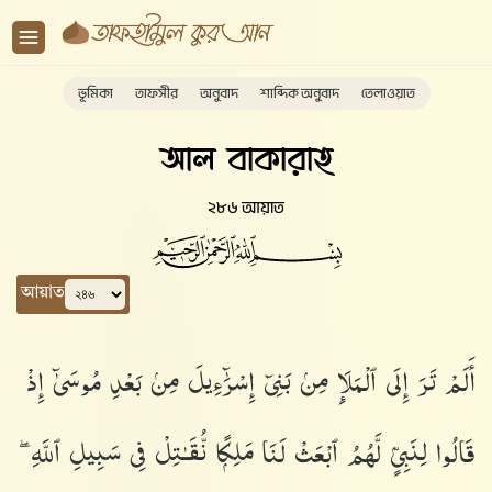
ভূমিকা
তাফসীর
অনুবাদ
শাব্দিক অনুবাদ
তেলাওয়াত
আল বাকারাহ
২৮৬ আয়াত
আয়াত
أَلَمْ تَرَ إِلَى ٱلْمَلَإِ مِنۢ بَنِىٓ إِسْرَٰٓءِيلَ مِنۢ بَعْدِ مُوسَىٰٓ إِذْ
قَالُوا۟ لِنَبِىٍّۢ لَّهُمُ ٱبْعَثْ لَنَا مَلِكًۭا نُّقَـٰتِلْ فِى سَبِيلِ ٱللَّهِ ۖ