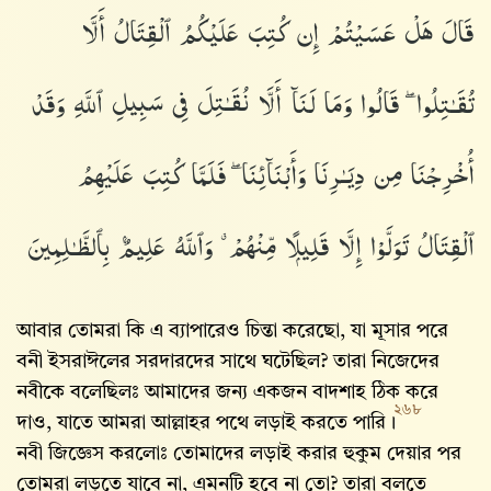
قَالَ هَلْ عَسَيْتُمْ إِن كُتِبَ عَلَيْكُمُ ٱلْقِتَالُ أَلَّا
تُقَـٰتِلُوا۟ ۖ قَالُوا۟ وَمَا لَنَآ أَلَّا نُقَـٰتِلَ فِى سَبِيلِ ٱللَّهِ وَقَدْ
أُخْرِجْنَا مِن دِيَـٰرِنَا وَأَبْنَآئِنَا ۖ فَلَمَّا كُتِبَ عَلَيْهِمُ
ٱلْقِتَالُ تَوَلَّوْا۟ إِلَّا قَلِيلًۭا مِّنْهُمْ ۗ وَٱللَّهُ عَلِيمٌۢ بِٱلظَّـٰلِمِينَ
আবার তোমরা কি এ ব্যাপারেও চিন্তা করেছো, যা মূসার পরে
বনী ইসরাঈলের সরদারদের সাথে ঘটেছিল? তারা নিজেদের
নবীকে বলেছিলঃ আমাদের জন্য একজন বাদশাহ ঠিক করে
২৬৮
দাও, যাতে আমরা আল্লাহর পথে লড়াই করতে পারি।
নবী জিজ্ঞেস করলোঃ তোমাদের লড়াই করার হুকুম দেয়ার পর
তোমরা লড়তে যাবে না, এমনটি হবে না তো? তারা বলতে