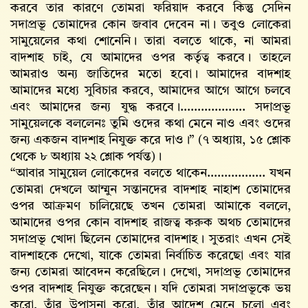
করবে তার কারণে তোমরা ফরিয়াদ করবে কিন্তু সেদিন
সদাপ্রভূ তোমাদের কোন জবাব দেবেন না। তবুও লোকেরা
সামুয়েলের কথা শোনেনি। তারা বলতে থাকে, না আমরা
বাদশাহ চাই, যে আমাদের ওপর কর্তৃত্ব করবে। তাহলে
আমরাও অন্য জাতিদের মতো হবো। আমাদের বাদশাহ
আমাদের মধ্যে সুবিচার করবে, আমাদের আগে আগে চলবে
এবং আমাদের জন্য যুদ্ধ করবে।………………. সদাপ্রভূ
সামুয়েলকে বললেনঃ তুমি ওদের কথা মেনে নাও এবং ওদের
জন্য একজন বাদশাহ নিযুক্ত করে দাও।” (৭ অধ্যায়, ১৫ শ্লোক
থেকে ৮ অধ্যায় ২২ শ্লোক পর্যন্ত)।
“আবার সামুয়েল লোকেদের বলতে থাকেন…………….. যখন
তোমরা দেখলে আম্মুন সন্তানদের বাদশাহ নাহাশ তোমাদের
ওপর আক্রমণ চালিয়েছে তখন তোমরা আমাকে বললে,
আমাদের ওপর কোন বাদশাহ রাজত্ব করুক অথচ তোমাদের
সদাপ্রভূ খোদা ছিলেন তোমাদের বাদশাহ। সুতরাং এখন সেই
বাদশাহকে দেখো, যাকে তোমরা নির্বাচিত করেছো এবং যার
জন্য তোমরা আবেদন করেছিলে। দেখো, সদাপ্রভূ তোমাদের
ওপর বাদশাহ নিযুক্ত করেছেন। যদি তোমরা সদাপ্রভূকে ভয়
করো, তাঁর উপাসনা করো, তাঁর আদেশ মেনে চলো এবং