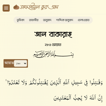
ভূমিকা
তাফসীর
অনুবাদ
শাব্দিক অনুবাদ
তেলাওয়াত
আল বাকারাহ
২৮৬ আয়াত
আয়াত
وَقَـٰتِلُوا۟ فِى سَبِيلِ ٱللَّهِ ٱلَّذِينَ يُقَـٰتِلُونَكُمْ وَلَا تَعْتَدُوٓا۟ ۚ
إِنَّ ٱللَّهَ لَا يُحِبُّ ٱلْمُعْتَدِينَ