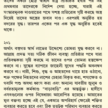
তাদের একটি ছোট্ট স্বাধীন রাষ্ট্র প্রতিষ্ঠিত হবার পর এই
প্রথমবার তাদেরকে নির্দেশ দেয়া হচ্ছে, যারাই এই
সংস্কারমূলক দাওয়াতের পথে সশস্ত্র প্রতিরোধ সৃষ্টি করছে অস্ত্র
দিয়েই তাদের অস্ত্রের জবাব দাও। এরপরই অনুষ্ঠিত হয়
বদরের যুদ্ধ। তারপর একের পর এক যুদ্ধ অনু্ষ্ঠিত হতেই
থাকে।
২০১
অর্থাৎ বস্তুগত স্বার্থ লাভের উদ্দেশ্যে তোমরা যুদ্ধ করবে না।
আল্লাহ‌ প্রদত্ত সত্য সঠিক জীবন ব্যবস্থা প্রতিষ্ঠার পথে যারা
প্রতিবন্ধকতা সৃষ্টি করছে না তাদের ওপর তোমরা হস্তক্ষেপ
করবে না। যুদ্ধের ব্যাপারে জাহেলী যুগের পদ্ধতি অবলম্বন
করবে না। নারী, শিশু, বৃদ্ধ ও আহতদের গায়ে হাত ওঠানো,
শত্রু পক্ষের নিহতদের লাশের চেহারা বিকৃত করা, শস্যক্ষেত ও
গবাদি পশু অযথা ধ্বংস করা এবং অন্যান্য যাবতীয় জুলুম ও
বর্বরতামূলক কর্মকাণ্ড “বাড়াবাড়ি” এর অন্তর্ভুক্ত। হাদীসে
এসবগুলোর ওপর নিষেধাজ্ঞা আরোপিত হয়েছে। আয়াতের
মূল বক্তব্য হচ্ছে এই যে, একমাত্র অপরিহার্য ক্ষেত্রেই শক্তির
ব্যবহার করতে হবে এবং ঠিক ততটুকু পরিমাণ ব্যবহার করতে