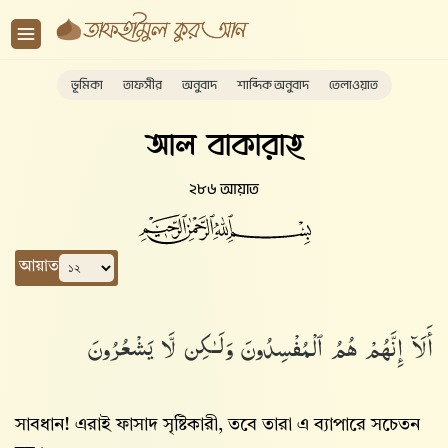
ভূমিকা
তাফসীর
অনুবাদ
শাব্দিক অনুবাদ
তেলাওয়াত
আল বাকারাহ
২৮৬ আয়াত
আয়াত
أَلَآ إِنَّهُمْ هُمُ ٱلْمُفْسِدُونَ وَلَـٰكِن لَّا يَشْعُرُونَ
সাবধান! এরাই ফাসাদ সৃষ্টিকারী, তবে তারা এ ব্যাপারে সচেতন