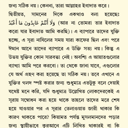
জন্য সঠিক নয়। কেননা, তারা আল্লাহর ইবাদাত করে।
দ্বিতীয়ত, সামনের দিকে একথাও বলা হয়েছেঃ
وَلَا أَنْتُمْ عَابِدُونَ مَا أَعْبُدُ
(আর না তোমরা তার ইবাদাত
করো যার ইবাদাত আমি করছি)। এ ব্যাপারে তাদের যুক্তি
হচ্ছে, এ সূরা নাযিলের সময় যারা কাফের ছিল এবং পরে
ঈমান আনে তাদের ব্যাপারে এ উক্তি সত্য নয়। কিন্তু এ
উভয় যুক্তির কোন সারবত্তা নেই। অবশ্যি এ আয়াতগুলোর
ব্যাখ্যা আমি পরে করবো। তা থেকে জানা যাবে, এগুলোর
যে অর্থ গ্রহণ করা হয়েছে তা সঠিক নয়। তবে এখানে এ
যুক্তির গলদ স্পষ্ট করার জন্য শুধুমাত্র এতটুকু বলে দেয়াই
যথেষ্ট মনে করি, যদি শুধুমাত্র উল্লেখিত লোকদেরকেই এ
সূরায় সম্বোধন করা হয়ে থাকে তাহলে তাদের মরে শেষ
হয়ে যাওয়ার পর এ সূরার তেলাওয়াত জারী থাকার কি
কারণ থাকতে পারে? কিয়ামত পর্যন্ত মুসলমানদের পড়ার
জন্য স্থায়ীভাবে কুরআনে এটি লিখিত থাকারই বা কি