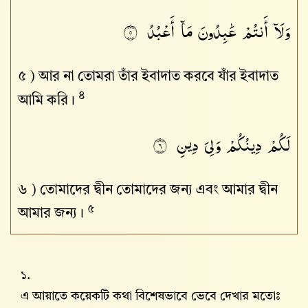
وَلَآ
أَنتُمْ
عَٰبِدُونَ
مَآ
أَعْبُدُ
٥
৫ )
আর না তোমরা তাঁর ইবাদাত করবে যাঁর ইবাদাত
৪
আমি করি।
لَكُمْ
دِينُكُمْ
وَلِىَ
دِينِ
٦
৬ )
তোমাদের দ্বীন তোমাদের জন্য এবং আমার দ্বীন
৫
আমার জন্য।
১.
এ আয়াতে কয়েকটি কথা বিশেষভাবে ভেবে দেখার মতোঃ