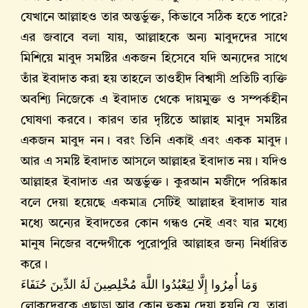
যেখানে আল্লাহও তার অন্তর্ভুক্ত, কিভাবে সঠিক হতে পারে?
এর জবাবে বলা যায়, আল্লাহকে অন্য মাবুদদের সাথে
মিশিয়ে মাবুদ সমষ্টির একজন হিসেবে যদি অন্যদের সাথে
তাঁর ইবাদাত করা হয় তাহলে তাওহীদ বিশ্বাসী প্রতিটি ব্যক্তি
অবশ্যি নিজেকে এ ইবাদাত থেকে দায়মুক্ত ও সম্পর্কহীন
ঘোষণা করবে। কারণ তার দৃষ্টিতে আল্লাহ‌ মাবুদ সমষ্টির
একজন মাবুদ নন। বরং তিনি একাই এবং একক মাবুদ।
আর এ সমষ্টি ইবাদাত আসলে আল্লাহর ইবাদাত নয়। যদিও
আল্লাহর ইবাদাত এর অন্তর্ভুক্ত। কুরআন মজীদে পরিষ্কার
বলে দেয়া হয়েছে একমাত্র সেটিই আল্লাহর ইবাদাত যার
মধ্যে অন্যের ইবাদতের কোন গন্ধও নেই এবং যার মধ্যে
মানুষ নিজের বন্দেগীকে পুরোপুরি আল্লাহর জন্য নির্ধারিত
করে।
وَمَا أُمِرُوا إِلَّا لِيَعْبُدُوا اللَّهَ مُخْلِصِينَ لَهُ الدِّينَ حُنَفَاءَ
লোকদেরকে এছাড়া আর কোন হুকুম দেয়া হয়নি যে, তারা