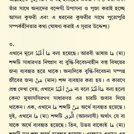
তাঁর সাথে অন্যদের বন্দেগী উপাসনা ও পূজা করাই হচ্ছে
আসল কুফরী এবং এ ধরনের কুফরীর সাথে পুরোপুরি
সম্পর্কহীনতার কথা ঘোষণা করাই এ সূরার উদ্দেশ্য)
৩.
এখানে মূলে
مَا أَعْبُدُ
বলা হয়েছে। আরবী ভাষায়
مَا
(মা)
শব্দটি সাধারণত নিষ্প্রাণ বা বুদ্ধি-বিবেচনাহীন বস্তু বিষয়ের
জন্য ব্যবহৃত হয়ে থাকে। অন্যদিকে বুদ্ধি-বিবেচনা সম্পন্ন
জীবের জন্য
مَنْ
(মান) শব্দ ব্যবহার করা হয়। এ কারণে
প্রশ্ন দেখা দেয়, এখানে
مَنْ اَعْبُدُ
না বলে
مَااَعْبُدُ
বলা হলো
কেন? মুফাসসিরগণ সাধারণত এর চারটি জবাব দিয়ে
থাকেন। এক, এখানে
مَا
শব্দটি
مَنْ
অর্থে ব্যবহৃত হয়েছে।
দুই, এখানে
مَا
(মা) শব্দটি
الَّذِى
(আললাযী) অর্থাৎ যে বা
যাকে অর্থে ব্যবহৃত হয়েছে। তিন, উভয় বাক্যেই
مَا
(মা)