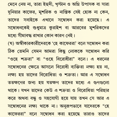
মেনে নেয় না, তারা ইহুদী, খৃস্টান ও অগ্নি উপাসক বা সারা
দুনিয়ার কাফের, মুশরিক ও নাস্তিক যেই হোক না কেন,
তাদের সবাইকে এখানে সম্বোধন করা হয়েছে। এ
সম্বোধনকেই শুধুমাত্র কুরাইশ বা আরবের মুশরিকদের
মধ্যে সীমাবদ্ধ রাখার কোন কারণ নেই।
(ঘ) অস্বীকারকারীদেরকে ‘হে কাফেররা’ বলে সম্বোধন করা
ঠিক তেমনি যেমন আমরা কিছু লোককে সম্বোধন করি
“ওহে শত্রুরা” বা “ওহে বিরোধীরা” বলে। এ ধরনের
সম্বোধনের ক্ষেত্রে আসলে বিরোধী ব্যক্তিরা লক্ষ্য হয় না,
লক্ষ্য হয় তাদের বিরোধিতা ও শত্রুতা। আর এ সম্বোধন
ততক্ষণের জন্য হয় যতক্ষণ তাদের মধ্যে এ গুণগুলো
থাকে। যখন তাদের কেউ এ শত্রুতা ও বিরোধিতা পরিহার
করে অথবা বন্ধু ও সহযোগী হয়ে যায় তখন সে আর এ
সম্বোধনের লক্ষ্য থাকে না। অনুরূপভাবে যাদেরকে “হে
কাফেররা” বলে সম্বোধন করা হয়েছে তারাও তাদের