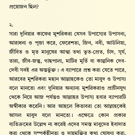
প্রয়োজন ছিল?
২.
সারা দুনিয়ার কাফের মুশরিকরা যেসব উপাস্যের উপাসনা,
আরাধনা ও পূজা করে, ফেরেশতা, জিন, নবী, আউলিয়া,
জীবিত ও মৃত মানুষের আত্মা তথা ভূত-প্রেত, চাঁদ, সূর্য,
তারা, জীব-জন্তু, গাছপালা, মাটির মূর্তি বা কাল্পনিক দেব-
দেবী সবই এর অন্তর্ভুক্ত। এ ব্যাপারে প্রশ্ন করা যেতে পারে,
আরবের মুশরিকরা মহান আল্লাহকেও তো মাবুদ ও উপাস্য
বলে মানতো এবং দুনিয়ার অন্যান্য মুশরিকরাও প্রাচীনযুগ
থেকে নিয়ে আজ পর্যন্তও আল্লাহর উপাস্য হবার ব্যাপারটি
অস্বীকার করেনি। আর আহলে কিতাবরা তো আল্লাহকেই
আসল মাবুদ বলে মানতো। এক্ষেত্রে কোন প্রকার
ব্যতিক্রমের উল্লেখ না করেই এদের সমস্ত মাবুদের ইবাদাত
করা থেকে সম্পর্কহীনতা ও দায়মুক্তির কথা ঘোষণা করা,