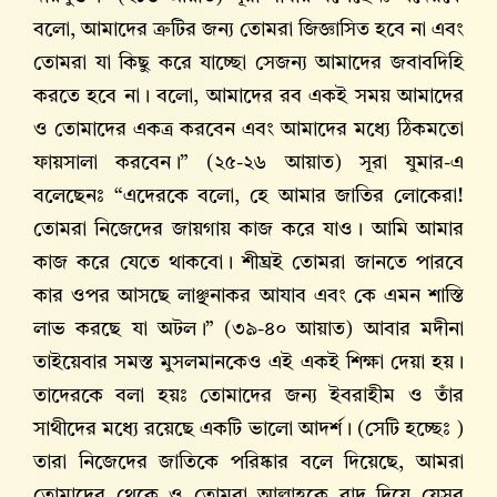
বলো, আমাদের ত্রুটির জন্য তোমরা জিজ্ঞাসিত হবে না এবং
তোমরা যা কিছু করে যাচ্ছো সেজন্য আমাদের জবাবদিহি
করতে হবে না। বলো, আমাদের রব একই সময় আমাদের
ও তোমাদের একত্র করবেন এবং আমাদের মধ্যে ঠিকমতো
ফায়সালা করবেন।” (২৫-২৬ আয়াত) সূরা যুমার-এ
বলেছেনঃ “এদেরকে বলো, হে আমার জাতির লোকেরা!
তোমরা নিজেদের জায়গায় কাজ করে যাও। আমি আমার
কাজ করে যেতে থাকবো। শীঘ্রই তোমরা জানতে পারবে
কার ওপর আসছে লাঞ্ছনাকর আযাব এবং কে এমন শাস্তি
লাভ করছে যা অটল।” (৩৯-৪০ আয়াত) আবার মদীনা
তাইয়েবার সমস্ত মুসলমানকেও এই একই শিক্ষা দেয়া হয়।
তাদেরকে বলা হয়ঃ তোমাদের জন্য ইবরাহীম ও তাঁর
সাথীদের মধ্যে রয়েছে একটি ভালো আদর্শ। (সেটি হচ্ছেঃ )
তারা নিজেদের জাতিকে পরিষ্কার বলে দিয়েছে, আমরা
তোমাদের থেকে ও তোমরা আল্লাহকে বাদ দিয়ে যেসব