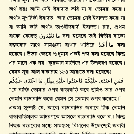
শব্দটি মূল শব্দ অর্থে ব্যবহৃত হয়েছে। এক্ষেত্রে এখানে এর
অর্থ হয়ঃ আমি সেই ইবাদাত করি না যা তোমরা করো।
অর্থাৎ মুশরিকী ইবাদত। আর তোমরা সেই ইবাদাত করো না
যা আমি করি অর্থাৎ তাওহীদবাদী ইবাদত। চার, প্রথম
বাক্যে যেহেতু
مَا تَعْبُدُونَ
বলা হয়েছে তাই দ্বিতীয় বাক্যে
বক্তব্যের সাথে সামঞ্জস্য রাখার খাতিরে
مَا أَعْبُدُ
বলা
হয়েছে। উভয় ক্ষেত্রে শুধুমাত্র একই শব্দ বলা হয়েছে কিন্তু
এর মানে এক নয়। কুরআন মাজীদে এর উদাহরণ রয়েছে।
যেমন সূরা আল বাকারাহ ১৯৪ আয়াতে বলা হয়েছেঃ
فَمَنِ اعْتَدَى عَلَيْكُمْ فَاعْتَدُوا عَلَيْهِ بِمِثْلِ مَا اعْتَدَى عَلَيْكُمْ
“যে ব্যক্তি তোমার ওপর বাড়াবাড়ি করে তুমিও তার ওপর
তেমনি বাড়াবাড়ি করো যেমন সে তোমার ওপর করেছে।”
একথা সুস্পষ্ট যে, কারো বাড়াবাড়ির জবাবে ঠিক তেমনি
বাড়াবাড়িমূলক আচরণকে আসলে বাড়াবাড়ি বলে না। কিন্তু
নিছক বক্তব্যের মধ্যে সামঞ্জস্য বিধানের উদ্দেশ্যেই জবাবী