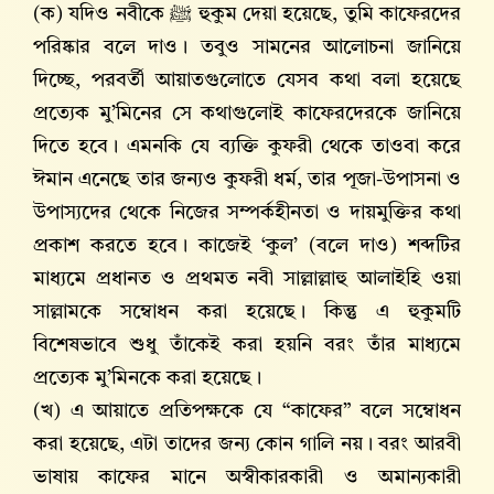
(ক) যদিও নবীকে ﷺ হুকুম দেয়া হয়েছে, তুমি কাফেরদের
পরিষ্কার বলে দাও। তবুও সামনের আলোচনা জানিয়ে
দিচ্ছে, পরবর্তী আয়াতগুলোতে যেসব কথা বলা হয়েছে
প্রত্যেক মু’মিনের সে কথাগুলোই কাফেরদেরকে জানিয়ে
দিতে হবে। এমনকি যে ব্যক্তি কুফরী থেকে তাওবা করে
ঈমান এনেছে তার জন্যও কুফরী ধর্ম, তার পূজা-উপাসনা ও
উপাস্যদের থেকে নিজের সম্পর্কহীনতা ও দায়মুক্তির কথা
প্রকাশ করতে হবে। কাজেই ‘কুল’ (বলে দাও) শব্দটির
মাধ্যমে প্রধানত ও প্রথমত নবী সাল্লাল্লাহু আলাইহি ওয়া
সাল্লামকে সম্বোধন করা হয়েছে। কিন্তু এ হুকুমটি
বিশেষভাবে শুধু তাঁকেই করা হয়নি বরং তাঁর মাধ্যমে
প্রত্যেক মু’মিনকে করা হয়েছে।
(খ) এ আয়াতে প্রতিপক্ষকে যে “কাফের” বলে সম্বোধন
করা হয়েছে, এটা তাদের জন্য কোন গালি নয়। বরং আরবী
ভাষায় কাফের মানে অস্বীকারকারী ও অমান্যকারী