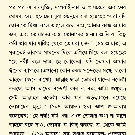
পর পর এ দায়মুক্তি, সম্পর্কহীনতা ও অসন্তোষ প্রকাশের
ঘোষণা দেয়া হয়েছে। সূরা ইউনুসে বলা হয়েছেঃ “এরা যদি
তোমাকে মিথ্যা বলে তাহলে বলে দাও, আমার কাজ আমার
জন্য এবং তোমাদের কাজ তোমাদের জন্য। আমি যা কিছু
করি তার দায়-দায়িত্ব থেকে তোমরা মুক্ত।” (৪১ আয়াত) এ
সূরাতেই তারপর সামনের দিকে এগিয়ে গিয়ে বলা হয়েছেঃ
“হে নবী! বলে দাও, হে লোকেরা, যদি তোমরা আমার
দ্বীনের ব্যাপারে (এখানে) কোন রকম সন্দেহের মধ্যে থাকো
তাহলে (শুনে রাখো), আল্লাহ‌ ছাড়া তোমরা যাদের বন্দেগী
করছো আমি তাদের বন্দেগী করি না বরং আমি শুধুমাত্র
সেই আল্লাহর বন্দেগী করি যার কর্তৃত্বাধীনে রয়েছে
তোমাদের মৃত্যু।” (১০৪ আয়াত) সূরা আশ শু’আরায়
বলেছেনঃ “হে নবী! যদি এরা এখন তোমার কথা না মানে
তাহলে বলে দাও, তোমরা যা কিছু করছো তা থেকে আমি
দায়মুক্ত।” (২১৬ আয়াত) সূরা সাবায় বলেছেনঃ এদেরকে