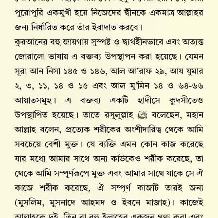
পুরোপুরি একমুখী হয়ে নিজেদের দ্বীনকে একমাত্র আল্লাহর
জন্য নির্ধারিত করে তাঁর ইবাদাত করবে।
কুরআনের বহু জায়গায় সুস্পষ্ট ও দ্ব্যর্থহীনভাবে এবং অত্যন্ত
জোরালো ভাষায় এ বক্তব্য উপস্থাপন করা হয়েছে। যেমন
সূরা আন নিসা ১৪৫ ও ১৪৬, আল আ’রাফ ২৯, আয যুমার
২, ৩, ১১, ১৪ ও ১৫ এবং আল মু’মিন ১৪ ও ৬৪-৬৬
আয়াতসমূহ। এ বক্তব্য একটি হাদীসে কুদসীতেও
উপস্থাপিত হয়েছে। তাতে রসুলুল্লাহ ﷺ বলেছেন, মহান
আল্লাহ‌ বলেন, প্রত্যেক শরীকের অংশীদারিত্ব থেকে আমি
সবচেয়ে বেশী মুক্ত। যে ব্যক্তি এমন কোন কাজ করেছে
যার মধ্যে আমার সাথে অন্য কাউকেও শরীক করেছে, তা
থেকে আমি সম্পূর্ণরূপে মুক্ত এবং আমার সাথে যাকে সে ঐ
কাজে শরীক করেছে, ঐ সম্পূর্ণ কাজটি তারই জন্য
(মুসলিম, মুসনাদে আহমদ ও ইবনে মাজাহ)। কাজেই
আল্লাহকে দুই, তিন বা বহু ইলাহের একজন গণ্য করা এবং