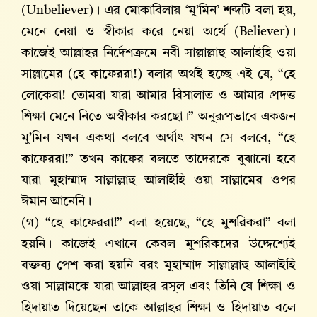
(Unbeliever)। এর মোকাবিলায় ‘মু’মিন’ শব্দটি বলা হয়,
মেনে নেয়া ও স্বীকার করে নেয়া অর্থে (Believer)।
কাজেই আল্লাহর নির্দেশক্রমে নবী সাল্লাল্লাহু আলাইহি ওয়া
সাল্লামের (হে কাফেররা!) বলার অর্থই হচ্ছে এই যে, “হে
লোকেরা! তোমরা যারা আমার রিসালাত ও আমার প্রদত্ত
শিক্ষা মেনে নিতে অস্বীকার করছো।” অনুরূপভাবে একজন
মু’মিন যখন একথা বলবে অর্থাৎ যখন সে বলবে, “হে
কাফেররা!” তখন কাফের বলতে তাদেরকে বুঝানো হবে
যারা মুহাম্মাদ সাল্লাল্লাহু আলাইহি ওয়া সাল্লামের ওপর
ঈমান আনেনি।
(গ) “হে কাফেররা!” বলা হয়েছে, “হে মুশরিকরা” বলা
হয়নি। কাজেই এখানে কেবল মুশরিকদের উদ্দেশ্যেই
বক্তব্য পেশ করা হয়নি বরং মুহাম্মাদ সাল্লাল্লাহু আলাইহি
ওয়া সাল্লামকে যারা আল্লাহর রসূল এবং তিনি যে শিক্ষা ও
হিদায়াত দিয়েছেন তাকে আল্লাহর শিক্ষা ও হিদায়াত বলে