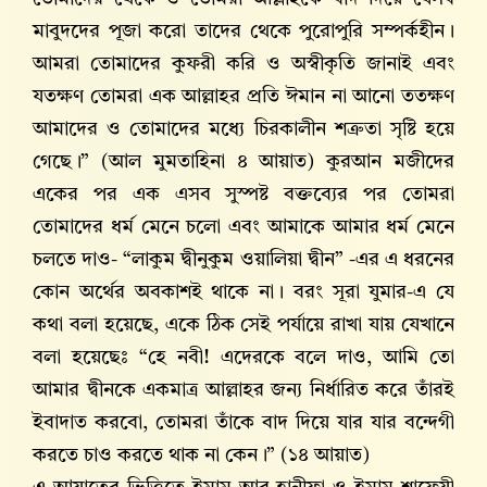
মাবুদদের পূজা করো তাদের থেকে পুরোপুরি সম্পর্কহীন।
আমরা তোমাদের কুফরী করি ও অস্বীকৃতি জানাই এবং
যতক্ষণ তোমরা এক আল্লাহর প্রতি ঈমান না আনো ততক্ষণ
আমাদের ও তোমাদের মধ্যে চিরকালীন শত্রুতা সৃষ্টি হয়ে
গেছে।” (আল মুমতাহিনা ৪ আয়াত) কুরআন মজীদের
একের পর এক এসব সুস্পষ্ট বক্তব্যের পর তোমরা
তোমাদের ধর্ম মেনে চলো এবং আমাকে আমার ধর্ম মেনে
চলতে দাও- “লাকুম দ্বীনুকুম ওয়ালিয়া দ্বীন” -এর এ ধরনের
কোন অর্থের অবকাশই থাকে না। বরং সূরা যুমার-এ যে
কথা বলা হয়েছে, একে ঠিক সেই পর্যায়ে রাখা যায় যেখানে
বলা হয়েছেঃ “হে নবী! এদেরকে বলে দাও, আমি তো
আমার দ্বীনকে একমাত্র আল্লাহর জন্য নির্ধারিত করে তাঁরই
ইবাদাত করবো, তোমরা তাঁকে বাদ দিয়ে যার যার বন্দেগী
করতে চাও করতে থাক না কেন।” (১৪ আয়াত)