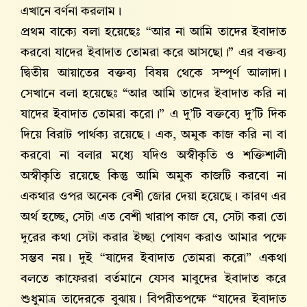
এখানে বর্ণনা করলাম।
প্রথম বাক্যে বলা হয়েছেঃ “আর না আমি তাদের ইবাদাত
করবো যাদের ইবাদাত তোমরা করে আসছো।” এর বক্তব্য
দ্বিতীয় আয়াতের বক্তব্য বিষয় থেকে সম্পূর্ণ আলাদা।
সেখানে বলা হয়েছেঃ “আর আমি তাদের ইবাদাত করি না
যাদের ইবাদাত তোমরা করো।” এ দু’টি বক্তব্যে দু’টি দিক
দিয়ে বিরাট পার্থক্য রয়েছে। এক, অমুক কাজ করি না বা
করবো না বলার মধ্যে যদিও অস্বীকৃতি ও শক্তিশালী
অস্বীকৃতি রয়েছে কিন্তু আমি অমুক কাজটি করবো না
একথার ওপর অনেক বেশী জোর দেয়া হয়েছে। কারণ এর
অর্থ হচ্ছে, সেটা এত বেশী খারাপ কাজ যে, সেটা করা তো
দূরের কথা সেটা করার ইচ্ছা পোষণ করাও আমার পক্ষে
সম্ভব নয়। দুই “যাদের ইবাদাত তোমরা করো” একথা
বলতে কাফেররা বর্তমানে যেসব মাবুদের ইবাদাত করে
শুধুমাত্র তাদেরকে বুঝায়। বিপরীতপক্ষে “যাদের ইবাদাত