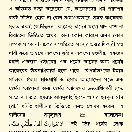
এ আয়াতের ভিত্তিতে ইমাম আবু হানীফা ও ইমাম শাফেয়ী
এ অভিমত ব্যক্ত করেছেন যে, কাফেরদের ধর্ম পরস্পর
যতই বিভিন্ন হোক না কেন সামগ্রিকভাবে সমস্ত কাফেররা
মূলত একই গোষ্ঠীভুক্ত। কাজেই তাদের মধ্যে যদি বংশ বা
বিবাহের ভিত্তিতে অথবা অন্য কোন কারণে এমন কোন
সম্পর্ক থাকে যা একের সম্পত্তিতে অন্যের উত্তরাধিকারী স্বত্ব
দাবী করে তাহলে একজন খৃস্টান একজন ইহুদীর, একজন
ইহুদী একজন খৃস্টানের এক ধর্মের কাফের অন্য ধর্মের
কাফেরের উত্তরাধিকারী হতে পারে। বিপরীতপক্ষে ইমাম
মালিক, ইমাম আওযায়ী ও ইমাম আহমাদের মতে এক
ধর্মের লোকেরা অন্য ধর্মের লোকদের উত্তরাধিকারী হতে
পারে না। তারা হযরত আবদুল্লাহ ইবনে আমর ইবনুল আস
(রা.) বর্ণিত হাদীসের ভিত্তিতে এমত পোষণ করেন। এ
হাদীসের রসূলুল্লাহ ﷺ বলেছেনঃ
لاَ يَتَوَارَثُ أَهْلُ مِلَّتَيْنِ شَتَّى
“দুই ভিন্ন ধর্মের লোক