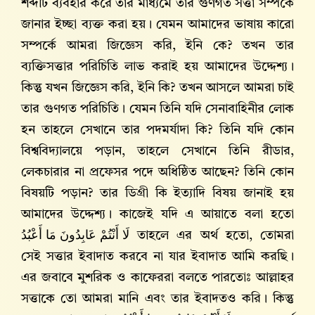
শব্দটি ব্যবহার করে তার মাধ্যমে তার গুণগত সত্তা সম্পর্কে
জানার ইচ্ছা ব্যক্ত করা হয়। যেমন আমাদের ভাষায় কারো
সম্পর্কে আমরা জিজ্ঞেস করি, ইনি কে? তখন তার
ব্যক্তিসত্তার পরিচিতি লাভ করাই হয় আমাদের উদ্দেশ্য।
কিন্তু যখন জিজ্ঞেস করি, ইনি কি? তখন আসলে আমরা চাই
তার গুণগত পরিচিতি। যেমন তিনি যদি সেনাবাহিনীর লোক
হন তাহলে সেখানে তার পদমর্যাদা কি? তিনি যদি কোন
বিশ্ববিদ্যালয়ে পড়ান, তাহলে সেখানে তিনি রীডার,
লেকচারার না প্রফেসর পদে অধিষ্ঠিত আছেন? তিনি কোন
বিষয়টি পড়ান? তার ডিগ্রী কি ইত্যাদি বিষয় জানাই হয়
আমাদের উদ্দেশ্য। কাজেই যদি এ আয়াতে বলা হতো
لَا أَنْتُمْ عَابِدُونَ مَا أَعْبُدُ
তাহলে এর অর্থ হতো, তোমরা
সেই সত্তার ইবাদাত করবে না যার ইবাদাত আমি করছি।
এর জবাবে মুশরিক ও কাফেররা বলতে পারতোঃ আল্লাহর
সত্তাকে তো আমরা মানি এবং তার ইবাদতও করি। কিন্তু