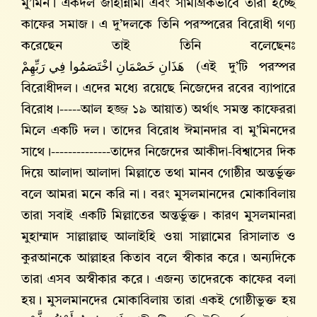
মু’মিন। একদল জাহান্নামী এবং সামগ্রিকভাবে তারা হচ্ছে
কাফের সমাজ। এ দু’দলকে তিনি পরস্পরের বিরোধী গণ্য
করেছেন তাই তিনি বলেছেনঃ
هَذَانِ خَصْمَانِ اخْتَصَمُوا فِي رَبِّهِمْ
(এই দু’টি পরস্পর
বিরোধীদল। এদের মধ্যে রয়েছে নিজেদের রবের ব্যাপারে
বিরোধ।-----আল হজ্জ ১৯ আয়াত) অর্থাৎ সমস্ত কাফেররা
মিলে একটি দল। তাদের বিরোধ ঈমানদার বা মু’মিনদের
সাথে।--------------তাদের নিজেদের আকীদা-বিশ্বাসের দিক
দিয়ে আলাদা আলাদা মিল্লাতে তথা মানব গোষ্ঠীর অন্তর্ভুক্ত
বলে আমরা মনে করি না। বরং মুসলমানদের মোকাবিলায়
তারা সবাই একটি মিল্লাতের অন্তর্ভুক্ত। কারণ মুসলমানরা
মুহাম্মাদ সাল্লাল্লাহু আলাইহি ওয়া সাল্লামের রিসালাত ও
কুরআনকে আল্লাহর কিতাব বলে স্বীকার করে। অন্যদিকে
তারা এসব অস্বীকার করে। এজন্য তাদেরকে কাফের বলা
হয়। মুসলমানদের মোকাবিলায় তারা একই গোষ্ঠীভুক্ত হয়