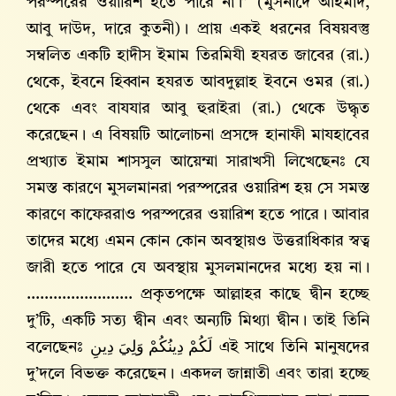
পরস্পরের ওয়ারিশ হতে পারে না।” (মুসনাদে আহমাদ,
আবু দাউদ, দারে কুতনী)। প্রায় একই ধরনের বিষয়বস্তু
সম্বলিত একটি হাদীস ইমাম তিরমিযী হযরত জাবের (রা.)
থেকে, ইবনে হিব্বান হযরত আবদুল্লাহ ইবনে ওমর (রা.)
থেকে এবং বাযযার আবু হুরাইরা (রা.) থেকে উদ্ধৃত
করেছেন। এ বিষয়টি আলোচনা প্রসঙ্গে হানাফী মাযহাবের
প্রখ্যাত ইমাম শাসসুল আয়েম্মা সারাখসী লিখেছেনঃ যে
সমস্ত কারণে মুসলমানরা পরস্পরের ওয়ারিশ হয় সে সমস্ত
কারণে কাফেররাও পরস্পরের ওয়ারিশ হতে পারে। আবার
তাদের মধ্যে এমন কোন কোন অবস্থায়ও উত্তরাধিকার স্বত্ব
জারী হতে পারে যে অবস্থায় মুসলমানদের মধ্যে হয় না।
........................ প্রকৃতপক্ষে আল্লাহর কাছে দ্বীন হচ্ছে
দু’টি, একটি সত্য দ্বীন এবং অন্যটি মিথ্যা দ্বীন। তাই তিনি
বলেছেনঃ
لَكُمْ دِينُكُمْ وَلِيَ دِينِ
এই সাথে তিনি মানুষদের
দু’দলে বিভক্ত করেছেন। একদল জান্নাতী এবং তারা হচ্ছে