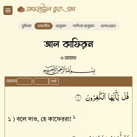
ভূমিকা
তাফসীর
অনুবাদ
শাব্দিক অনুবাদ
তেলাওয়াত
আল কাফিরূন
৬ আয়াত
আয়াত
-
সার্চ
قُلْ
يَٰٓأَيُّهَا
ٱلْكَٰفِرُونَ
١
১
১ )
বলে দাও, হে কাফেররা!