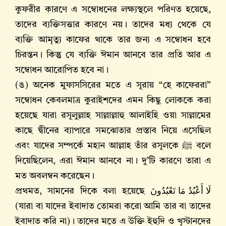
কুফরীর কারণে এ সম্বোধনের লক্ষ্যস্থলে পরিণত হয়েছে,
তাদের ব্যক্তিসত্তার কারণে নয়। তাদের মধ্য থেকে যে
ব্যক্তি আমৃত্যু কাফের থাকে তার জন্য এ সম্বোধন হবে
চিরন্তন। কিন্তু যে ব্যক্তি ঈমান আনবে তার প্রতি আর এ
সম্বোধন আরোপিত হবে না।
(ঙ) অনেক মুফাসসিরের মতে এ সূরায় “হে কাফেররা”
সম্বোধন কেবলমাত্র কুরাইশদের এমন কিছু লোককে করা
হয়েছে যারা রসূলুল্লাহ সাল্লাল্লাহু আলাইহি ওয়া সাল্লামের
কাছে দ্বীনের ব্যাপারে সমঝোতার প্রস্তাব নিয়ে এসেছিল
এবং যাদের সম্পর্কে মহান আল্লাহ‌ তাঁর রসূলকে ﷺ বলে
দিয়েছিলেন, এরা ঈমান আনবে না। দু’টি কারণে তারা এ
মত অবলম্বন করেছেন।
প্রথমত, সামনের দিকে বলা হয়েছে
لَا أَعْبُدُ مَا تَعْبُدُونَ
(যারা বা যাদের ইবাদাত তোমরা করো আমি তার বা তাদের
ইবাদাত করি না)। তাদের মতে এ উক্তি ইহুদি ও খৃস্টানদের