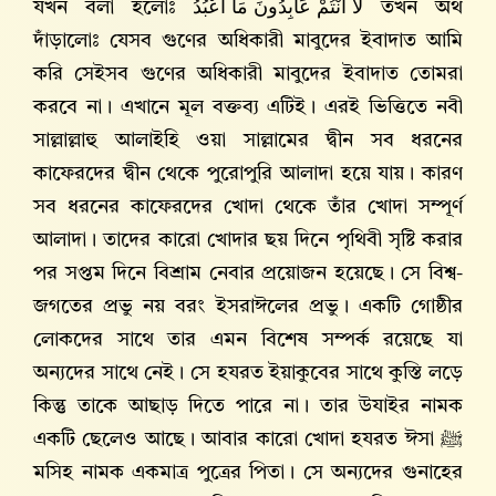
যখন বলা হলোঃ
لَا أَنْتُمْ عَابِدُونَ مَا أَعْبُدُ
তখন অর্থ
দাঁড়ালোঃ যেসব গুণের অধিকারী মাবুদের ইবাদাত আমি
করি সেইসব গুণের অধিকারী মাবুদের ইবাদাত তোমরা
করবে না। এখানে মূল বক্তব্য এটিই। এরই ভিত্তিতে নবী
সাল্লাল্লাহু আলাইহি ওয়া সাল্লামের দ্বীন সব ধরনের
কাফেরদের দ্বীন থেকে পুরোপুরি আলাদা হয়ে যায়। কারণ
সব ধরনের কাফেরদের খোদা থেকে তাঁর খোদা সম্পূর্ণ
আলাদা। তাদের কারো খোদার ছয় দিনে পৃথিবী সৃষ্টি করার
পর সপ্তম দিনে বিশ্রাম নেবার প্রয়োজন হয়েছে। সে বিশ্ব-
জগতের প্রভু নয় বরং ইসরাঈলের প্রভু। একটি গোষ্ঠীর
লোকদের সাথে তার এমন বিশেষ সম্পর্ক রয়েছে যা
অন্যদের সাথে নেই। সে হযরত ইয়াকুবের সাথে কুস্তি লড়ে
কিন্তু তাকে আছাড় দিতে পারে না। তার উযাইর নামক
একটি ছেলেও আছে। আবার কারো খোদা হযরত ঈসা ﷺ
মসিহ নামক একমাত্র পুত্রের পিতা। সে অন্যদের গুনাহের