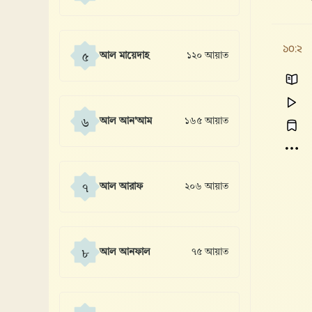
১০:২
আল মায়েদাহ
১২০ আয়াত
৫
আল আন'আম
১৬৫ আয়াত
৬
আল আরাফ
২০৬ আয়াত
৭
আল আনফাল
৭৫ আয়াত
৮