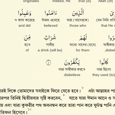
originates
Indeed, He
(is) true.
(of) Allah
ِىَ
ٱلَّذِينَ
ءَامَنُوا۟
وَعَمِلُوا۟
ও কাজ করেছে
ঈমান এনেছে
(তাদেরকে) যারা
যেন তিনি প্র
and did
believed
those who
that He
رُوا۟
لَهُمْ
شَرَابٌ
مِّنْ
হতে
পানীয়
জন্যে তাদের (হবে)
অস্বীকা
of
(will be) a drink
for them
disbel
كَانُوا۟
يَكْفُرُونَ
٤
তারা অস্বীকার করতে
তারা ছিলো
disbelieve.
they used (to)
৮
াঁরই দিকে তোমাদের সবাইকে ফিরে যেতে হবে।
এটা আল্লাহর পা
৯
ারপর তিনিই দ্বিতীয়বার সৃষ্টি করবেন,
যাতে যারা ঈমান আনে ও স
ায় এবং যারা কুফরীর পথ অবলম্বন করে তারা পান করে ফুটন্ত পানি এবং
১০
্রতিফল হিসেবে।