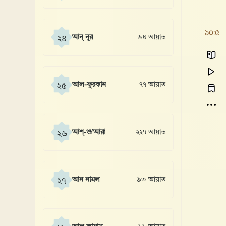
১০:৫
আন্ নূর
৬৪ আয়াত
২৪
আল-ফুরকান
৭৭ আয়াত
২৫
আশ্-শু’আরা
২২৭ আয়াত
২৬
আন নামল
৯৩ আয়াত
২৭