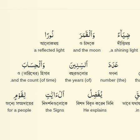
ضِيَآءً
وَٱلْقَمَرَ
نُورًا
আলোকময়
ও চাঁদকে
দীপ্তিময়
a reflected light
and the moon
a shining light,
عَدَدَ
ٱلسِّنِينَ
وَٱلْحِسَابَ
ও (তারিখের) হিসাব
বছরগুলোর
গণনা
and the count (of time).
(of) the years
(the) number
th
قِّ
يُفَصِّلُ
ٱلْءَايَٰتِ
لِقَوْمٍ
জন্যে সম্প্রদায়ের
নিদর্শনগুলোকে
বিশদ বিবৃত করেন তিনি
ভাবে যথায
for a people
the Signs
He explains
in