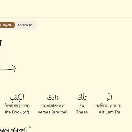
ক অনুবাদ
তেলাওয়াত
স
ত
الٓر
تِلْكَ
ءَايَٰتُ
ٱلْكِتَٰبِ
(এমন) কিতাবের
এই আয়াতগুলো
এই
আলিফ- লাম- রা
(of) the Book
(are the) verses
These
Alif Lam Ra.
১
ানে পরিপূর্ণ।