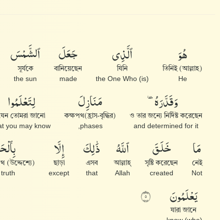
هُوَ
ٱلَّذِى
جَعَلَ
ٱلشَّمْسَ
সূর্যকে
বানিয়েছেন
যিনি
তিনিই (আল্লাহ)
the sun
made
(is) the One Who
He
وَقَدَّرَهُۥ
مَنَازِلَ
لِتَعْلَمُوا۟
যেন তোমরা জানো
(হ্রাস-বৃদ্ধির)কক্ষপথ
ও তার জন্যে নির্দিষ্ট করেছেন
at you may know
phases,
and determined for it
مَا
خَلَقَ
ٱللَّهُ
ذَٰلِكَ
إِلَّا
بِٱلْحَ
থ (উদ্দেশ্যে)
ছাড়া
এসব
আল্লাহ্‌
সৃষ্টি করেছেন
নেই
 truth.
except
that
Allah
created
Not
يَعْلَمُونَ
٥
যারা জানে