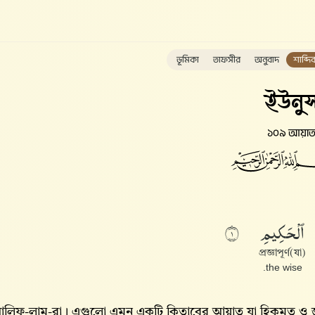
ভূমিকা
তাফসীর
অনুবাদ
শাব্দি
ইউনু
১০৯ আয়া
ٱلْحَكِيمِ
١
(যা)প্রজ্ঞাপূর্ণ
the wise.
লিফ-লাম-রা। এগুলো এমন একটি কিতাবের আয়াত যা হিকমত ও জ্ঞ