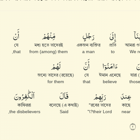
نَآ
إِلَىٰ
رَجُلٍ
مِّنْهُمْ
أَنْ
যে
মধ্য হতে তাদেরই
একজন ব্যক্তির
প্রতি
আমরা ওহ
that,
from (among) them
a man
to
We r
نَ
ءَامَنُوٓا۟
أَنَّ
لَهُمْ
জন্যে তাদের (রয়েছে)
যে
ঈমান এনেছে
for them
that
believe
عِندَ
رَبِّهِمْ
قَالَ
ٱلْكَٰفِرُونَ
কাফিররা
(এ কথাই) বলেছে
রবের তাদের"
কাছে
the disbelievers,
Said
their Lord?\"
near
٢