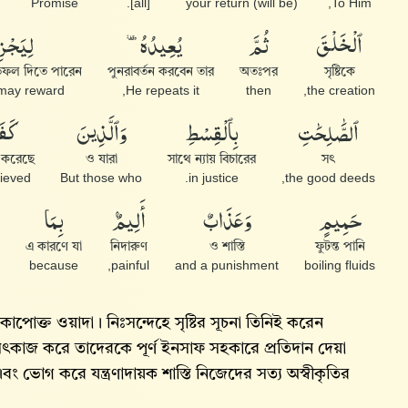
Promise
[all].
(will be) your return
To Him,
ٱلْخَلْقَ
ثُمَّ
يُعِيدُهُۥ
لِيَجْز
তিফল দিতে পারেন
পুনরাবর্তন করবেন তার
অতঃপর
সৃষ্টিকে
 may reward
He repeats it,
then
the creation,
ٱلصَّٰلِحَٰتِ
بِٱلْقِسْطِ
وَٱلَّذِينَ
كَفَ
র করেছে
ও যারা
সাথে ন্যায় বিচারের
সৎ
ieved,
But those who
in justice.
the good deeds,
حَمِيمٍ
وَعَذَابٌ
أَلِيمٌۢ
بِمَا
এ কারণে যা
নিদারুণ
ও শাস্তি
ফুটন্ত পানি
because
painful,
and a punishment
boiling fluids
কাপোক্ত ওয়াদা। নিঃসন্দেহে সৃষ্টির সূচনা তিনিই করেন
ৎকাজ করে তাদেরকে পূর্ণ ইনসাফ সহকারে প্রতিদান দেয়া
 ভোগ করে যন্ত্রণাদায়ক শাস্তি নিজেদের সত্য অস্বীকৃতির