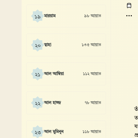
মারয়াম
৯৮ আয়াত
১৯
ত্বাহা
১৩৫ আয়াত
২০
আল আম্বিয়া
১১২ আয়াত
২১
আল হাজ্জ
৭৮ আয়াত
২২
ত
ত
য
আল মুমিনূন
১১৮ আয়াত
২৩
প