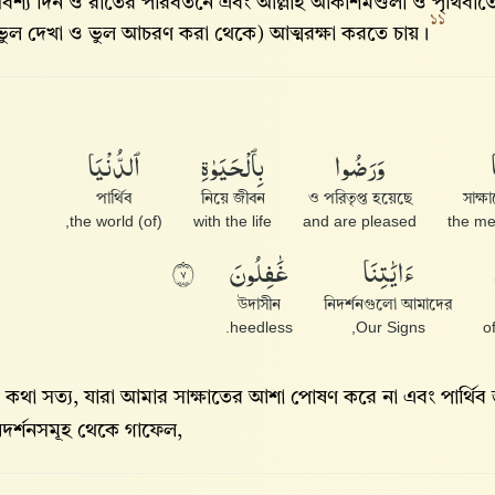
বশ্য দিন ও রাতের পরিবর্তনে এবং আল্লাহ‌ আকাশমণ্ডলী ও পৃথিবীতে 
১১
ভুল দেখা ও ভুল আচরণ করা থেকে) আত্মরক্ষা করতে চায়।
وَرَضُوا۟
بِٱلْحَيَوٰةِ
ٱلدُّنْيَا
পার্থিব
নিয়ে জীবন
ও পরিতৃপ্ত হয়েছে
সাক্
(of) the world,
with the life
and are pleased
the me
ءَايَٰتِنَا
غَٰفِلُونَ
٧
উদাসীন
নিদর্শনগুলো আমাদের
heedless.
Our Signs,
 কথা সত্য, যারা আমার সাক্ষাতের আশা পোষণ করে না এবং পার্থিব 
িদর্শনসমূহ থেকে গাফেল,