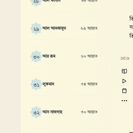
আল কাসাস
৮৮ আয়াত
২৮
ত
স
আল আনকাবূত
৬৯ আয়াত
২৯
ত
আর রূম
৬০ আয়াত
৩০
১০:৬
লুকমান
৩৪ আয়াত
৩১
আস সাজদাহ
৩০ আয়াত
৩২