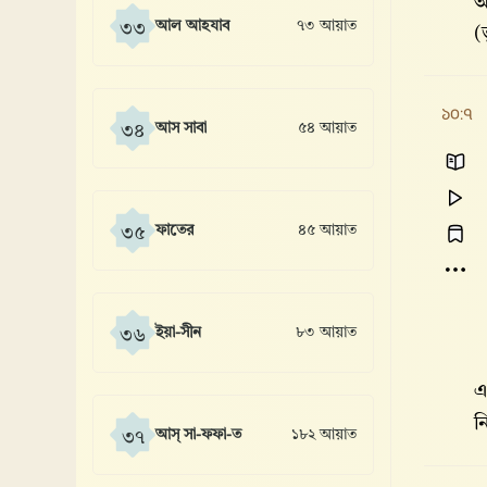
অ
আল আহযাব
৭৩ আয়াত
৩৩
(
১০:৭
আস সাবা
৫৪ আয়াত
৩৪
ফাতের
৪৫ আয়াত
৩৫
ইয়া-সীন
৮৩ আয়াত
৩৬
এ
ন
আস্ সা-ফফা-ত
১৮২ আয়াত
৩৭