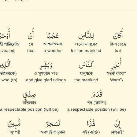
أَكَانَ
لِلنَّاسِ
عَجَبًا
أَنْ
أَوْحَيْ
ী পাঠিয়েছি
যে
আশ্চর্যজনক
জন্যে মানুষের
কি হয়েছে
evealed
that
a wonder
for the mankind
Is it
أَنذِرِ
ٱلنَّاسَ
وَبَشِّرِ
ٱلَّذِي
(তাদেরকে) যারা
ও সুসংবাদ দাও
মানুষকে
"সতর্ক করো
(to) those who
and give glad tidings
the mankind
\"Warn
قَدَمَ
صِدْقٍ
সত্যিকার
পদ (মর্যাদা)
(will be) a respectable position
(will be) a respectable position
إِنَّ
هَٰذَا
لَسَٰحِرٌ
مُّبِينٌ
সুস্পষ্ট"
অবশ্যই জাদুকর
এই (ব্যক্তি)
"নিশ্চয়ই