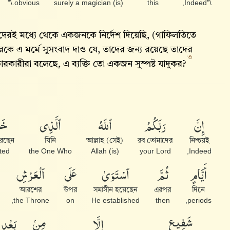
obvious.\"
(is) surely a magician
this
\"Indeed,
তাদেরই মধ্যে থেকে একজনকে নির্দেশ দিয়েছি, (গাফিলতিতে
কে এ মর্মে সুসংবাদ দাও যে, তাদের জন্য রয়েছে তাদের
৩
ারকারীরা বলেছে, এ ব্যক্তি তো একজন সুস্পষ্ট যাদুকর?
إِنَّ
رَبَّكُمُ
ٱللَّهُ
ٱلَّذِى
خَل
করেছেন
যিনি
(সেই) আল্লাহ
রব তোমাদের
নিশ্চয়ই
ted
the One Who
(is) Allah
your Lord
Indeed,
أَيَّامٍ
ثُمَّ
ٱسْتَوَىٰ
عَلَى
ٱلْعَرْشِ
আরশের
উপর
সমাসীন হয়েছেন
এরপর
দিনে
the Throne,
on
He established
then
periods,
شَفِيعٍ
إِلَّا
مِنۢ
بَعْدِ