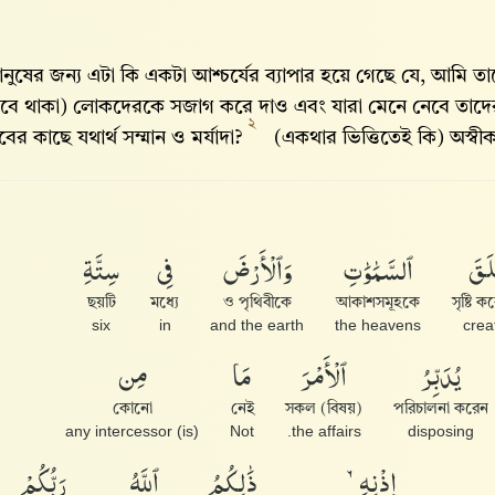
ানুষের জন্য এটা কি একটা আশ্চর্যের ব্যাপার হয়ে গেছে যে, আমি 
ুবে থাকা) লোকদেরকে সজাগ করে দাও এবং যারা মেনে নেবে তাদের
২
বের কাছে যথার্থ সম্মান ও মর্যাদা?
(একথার ভিত্তিতেই কি) অস্বীক
َقَ
ٱلسَّمَٰوَٰتِ
وَٱلْأَرْضَ
فِى
سِتَّةِ
ছয়টি
মধ্যে
ও পৃথিবীকে
আকাশসমূহকে
সৃষ্টি 
six
in
and the earth
the heavens
crea
يُدَبِّرُ
ٱلْأَمْرَ
مَا
مِن
কোনো
নেই
সকল (বিষয়)
পরিচালনা করেন
(is) any intercessor
Not
the affairs.
disposing
إِذْنِهِۦ
ذَٰلِكُمُ
ٱللَّهُ
رَبُّكُمْ