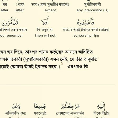
পর
থেকে
তবে (কেউ সুপারিশ করলে)
সুপারিশকারী
after
after
except
(is) any intercessor
فَٱعْبُدُوهُ
أَفَلَا
تَذَكَّرُونَ
 শিক্ষা গ্রহণ করবে
কি তবুও না
অতএব তাঁরই ইবাদত করো তোমরা
you remember?
Then will not
so worship Him.
ন ছয় দিনে, তারপর শাসন কর্তৃত্বের আসনে অধিষ্ঠিত
শাফায়াতকারী (সুপারিশকারী) এমন নেই, যে তাঁর অনুমতি
৬
কাজেই তোমরা তাঁরই ইবাদত করো।
এরপরও কি
إِلَيْهِ
مَرْجِعُكُمْ
جَمِيعًا
وَعْدَ
(এটা)প্রতিশ্রুতি
সকলেরই
তোমাদের প্রত্যাবর্তন
দিকে তাঁরই