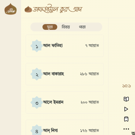
সূরা
বিষয়
পারা
আল ফাতিহা
৭ আয়াত
১
আল বাকারাহ
২৮৬ আয়াত
২
১০:১
আলে ইমরান
২০০ আয়াত
৩
আন্ নিসা
১৭৬ আয়াত
৪
আ