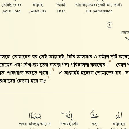
তোমাদের রব
আল্লাহ্‌
তিনিই
তাঁর অনুমতির (সেটা অন্য কথা)
your Lord,
(is) Allah,
That
His permission.
٣
তোমরা
সলে তোমাদের রব সেই আল্লাহই, যিনি আসমান ও যমীন সৃষ্টি করেছে
৪
য়েছেন এবং বিশ্ব-জগতের ব্যবস্থাপনা পরিচালনা করছেন।
কোন 
৫
াড়া শাফায়াত করতে পারে।
এ আল্লাহই হচ্ছেন তোমাদের রব। 
৭
োমাদের চৈতন্য হবে না?
ٱللَّهِ
حَقًّا
إِنَّهُۥ
يَبْدَؤُا۟
প্রথম অস্তিত্বে আনেন
নিশ্চয়ই তিনি
সত্য
আল্লাহর