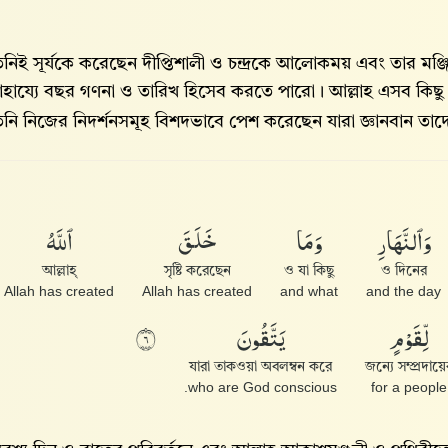
িনিই সূর্যকে করেছেন দীপ্তিশালী ও চন্দ্রকে আলোকময় এবং তার মঞ্
াহায্যে বছর গণনা ও তারিখ হিসেব করতে পারো। আল্লাহ‌ এসব কিছু 
িনি নিজের নিদর্শনসমূহ বিশদভাবে পেশ করেছেন যারা জ্ঞানবান তাদ
وَٱلنَّهَارِ
وَمَا
خَلَقَ
ٱللَّهُ
আল্লাহ্‌
সৃষ্টি করেছেন
ও যা কিছু
ও দিনের
Allah has created
Allah has created
and what
and the day
لِّقَوْمٍ
يَتَّقُونَ
٦
যারা তাকওয়া অবলম্বন করে
জন্যে সম্প্রদায়ে
who are God conscious.
for a people