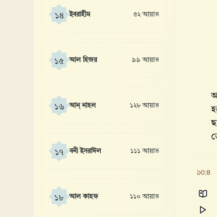
ইবরাহীম
৫২ আয়াত
১৪
আল হিজর
৯৯ আয়াত
১৫
আ
আন্ নাহল
১২৮ আয়াত
১৬
হ
ছ
ত
বনী ইসরাঈল
১১১ আয়াত
১৭
১০:৪
আল কাহফ
১১০ আয়াত
১৮