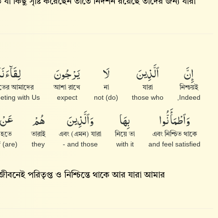
যা কিছু সৃষ্টি করেছেন তাতে নিদর্শন রয়েছে তাদের জন্য যারা
إِنَّ
ٱلَّذِينَ
لَا
يَرْجُونَ
لِقَآءَنَا
ষাতের আমাদের
আশা রাখে
না
যারা
নিশ্চয়ই
eting with Us
expect
(do) not
those who
Indeed,
وَٱطْمَأَنُّوا۟
بِهَا
وَٱلَّذِينَ
هُمْ
عَنْ
হতে
তারাই
এবং (এমন) যারা
নিয়ে তা
এবং নিশ্চিত থাকে
(are) of
they
and those -
with it
and feel satisfied
জীবনেই পরিতৃপ্ত ও নিশ্চিন্তে থাকে আর যারা আমার