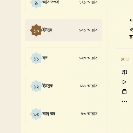
আত তওবা
১২৯ আয়াত
৯
ম
ড
ইউনুস
১০৯ আয়াত
১০
র
১০:৩
হুদ
১২৩ আয়াত
১১
ইউসুফ
১১১ আয়াত
১২
আর্ রাদ
৪৩ আয়াত
১৩