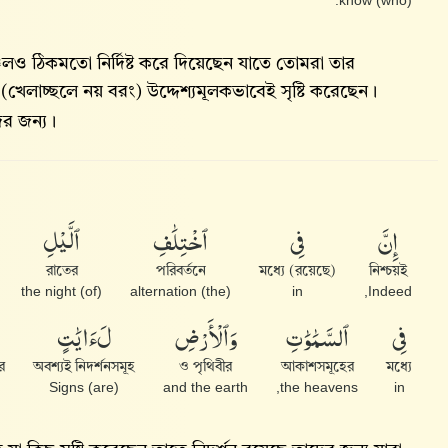
(who) know.
জিলও ঠিকমতো নির্দিষ্ট করে দিয়েছেন যাতে তোমরা তার
(খেলাচ্ছলে নয় বরং) উদ্দেশ্যমূলকভাবেই সৃষ্টি করেছেন।
ের জন্য।
إِنَّ
فِى
ٱخْتِلَٰفِ
ٱلَّيْلِ
রাতের
পরিবর্তনে
মধ্যে (রয়েছে)
নিশ্চয়ই
(of) the night
(the) alternation
in
Indeed,
فِى
ٱلسَّمَٰوَٰتِ
وَٱلْأَرْضِ
لَءَايَٰتٍ
র
অবশ্যই নিদর্শনসমূহ
ও পৃথিবীর
আকাশসমূহের
মধ্যে
(are) Signs
and the earth
the heavens,
in