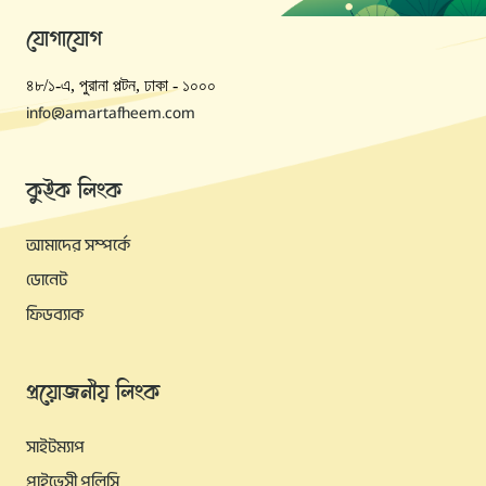
যোগাযোগ
৪৮/১-এ, পুরানা পল্টন, ঢাকা - ১০০০
info@amartafheem.com
কুইক লিংক
আমাদের সম্পর্কে
ডোনেট
ফিডব্যাক
প্রয়োজনীয় লিংক
সাইটম্যাপ
প্রাইভেসী পলিসি