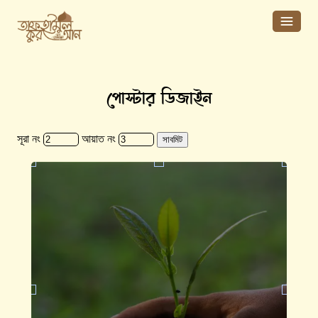
পোস্টার ডিজাইন
সূরা নং
আয়াত নং
সাবমিট